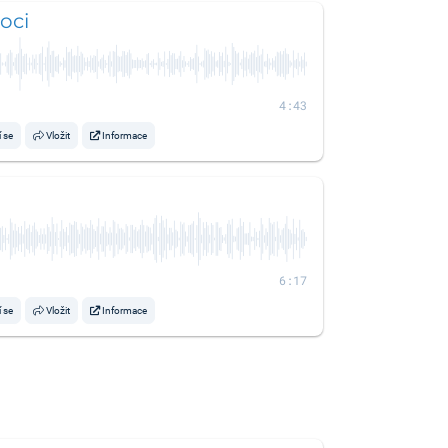
oci
4:43
í se
Vložit
Informace
6:17
í se
Vložit
Informace