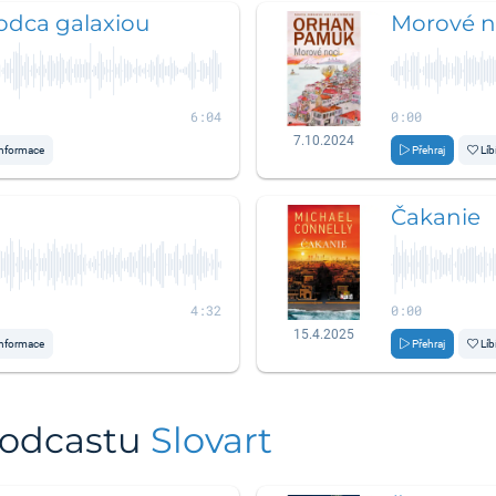
odca galaxiou
Morové n
6:04
0:00
7.10.2024
nformace
Přehraj
Líb
Čakanie
4:32
0:00
15.4.2025
nformace
Přehraj
Líb
podcastu
Slovart