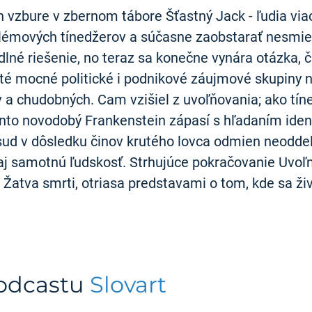
ch vzbure v zbernom tábore Šťastný Jack - ľudia v
lémových tínedžerov a súčasne zaobstarať nesmie
lné riešenie, no teraz sa konečne vynára otázka, č
té mocné politické i podnikové záujmové skupiny n
 a chudobných. Cam vzišiel z uvoľňovania; ako tíne
nto novodobý Frankenstein zápasí s hľadaním iden
sud v dôsledku činov krutého lovca odmien neoddel
aj samotnú ľudskosť. Strhujúce pokračovanie Uvoľn
 Žatva smrti, otriasa predstavami o tom, kde sa živ
podcastu
Slovart