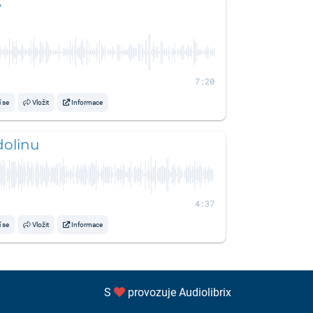
y
7:20
í se
Vložit
Informace
olinu
4:37
í se
Vložit
Informace
S
provozuje
Audiolibrix