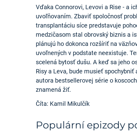
Vďaka Connorovi, Levovi a Rise - a i
uvoľňovaním. Zbaviť spoločnosť prob
transplantáciu síce predstavuje pohod
medzičasom stal obrovský biznis a is
plánujú ho dokonca rozšíriť na väzňov
uvoľnených v podstate neexistuje. Te
scelená bytosť dušu. A keď sa jeho o
Risy a Leva, bude musieť spochybniť 
autora bestsellerovej série o koscoch
znamená žiť.
Číta: Kamil Mikulčík
Populární epizody 