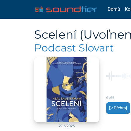
Domů
Ko
Scelení (Uvoľnen
Podcast Slovart
0:00
Přehraj
27.6.2025