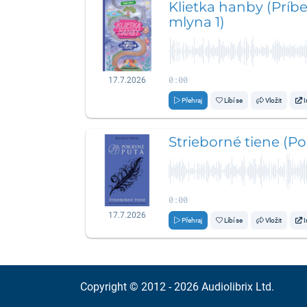
Klietka hanby (Príb
mlyna 1)
0:00
17.7.2026
Přehraj
Líbí se
Vložit
I
Strieborné tiene (Po
0:00
17.7.2026
Přehraj
Líbí se
Vložit
I
Copyright © 2012 - 2026
Audiolibrix Ltd.