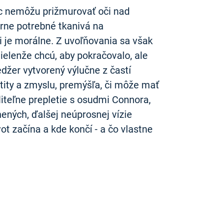
iac nemôžu prižmurovať oči nad
rne potrebné tkanivá na
i je morálne. Z uvoľňovania sa však
ielenže chcú, aby pokračovalo, ale
džer vytvorený výlučne z častí
tity a zmyslu, premýšľa, či môže mať
iteľne prepletie s osudmi Connora,
ených, ďalšej neúprosnej vízie
ot začína a kde končí - a čo vlastne