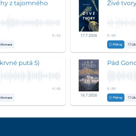
ehy z tajomného
Živé tvor
9:42
0:00
17.7.2026
nformace
Přehraj
Líb
krvné putá 5)
Pád Gond
4:46
0:00
16.7.2026
nformace
Přehraj
Líb