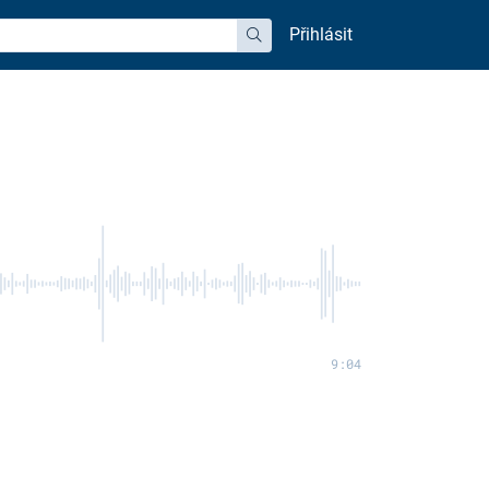
Přihlásit
hledat
9:04