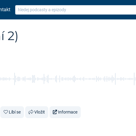
ntakt
í 2)
Líbí se
Vložit
Informace