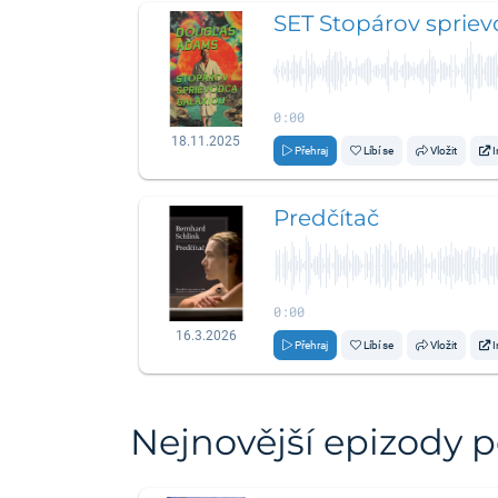
SET Stopárov spriev
0:00
18.11.2025
Přehraj
Líbí se
Vložit
I
Predčítač
0:00
16.3.2026
Přehraj
Líbí se
Vložit
I
Nejnovější epizody 