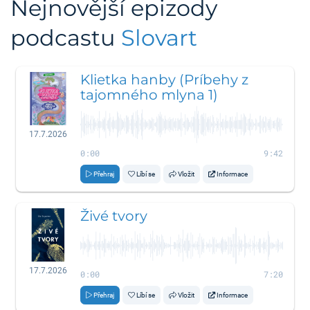
Nejnovější epizody
podcastu
Slovart
Klietka hanby (Príbehy z
tajomného mlyna 1)
17.7.2026
0:00
9:42
Přehraj
Líbí se
Vložit
Informace
Živé tvory
17.7.2026
0:00
7:20
Přehraj
Líbí se
Vložit
Informace