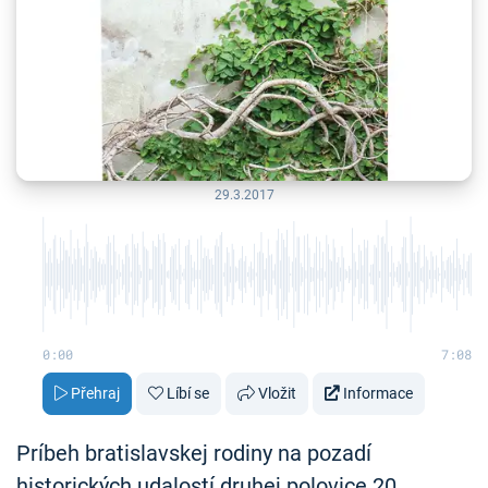
29.3.2017
0:00
7:08
Přehraj
Líbí se
Vložit
Informace
Príbeh bratislavskej rodiny na pozadí
historických udalostí druhej polovice 20.