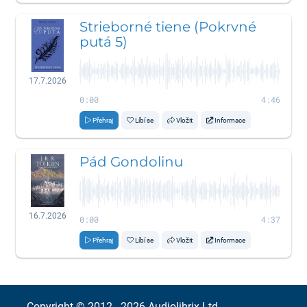
Strieborné tiene (Pokrvné
putá 5)
17.7.2026
0:00
4:46
Přehraj
Líbí se
Vložit
Informace
Pád Gondolinu
16.7.2026
0:00
4:37
Přehraj
Líbí se
Vložit
Informace
Copyright © 2012 - 2026
Audiolibrix Ltd.