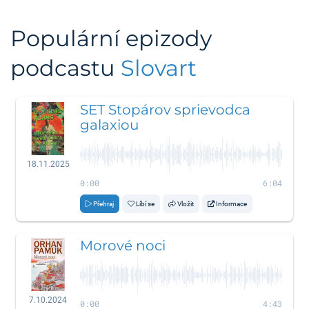
Populární epizody
podcastu
Slovart
SET Stopárov sprievodca
galaxiou
18.11.2025
0:00
6:04
Přehraj
Líbí se
Vložit
Informace
Morové noci
7.10.2024
0:00
4:43