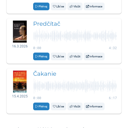
Přehraj
Líbí se
Vložit
Informace
Predčítač
16.3.2026
0:00
4:32
Přehraj
Líbí se
Vložit
Informace
Čakanie
15.4.2025
0:00
6:17
Přehraj
Líbí se
Vložit
Informace