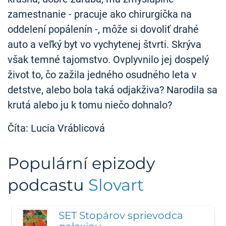
zamestnanie - pracuje ako chirurgička na
oddelení popálenín -, môže si dovoliť drahé
auto a veľký byt vo vychytenej štvrti. Skrýva
však temné tajomstvo. Ovplyvnilo jej dospelý
život to, čo zažila jedného osudného leta v
detstve, alebo bola taká odjakživa? Narodila sa
krutá alebo ju k tomu niečo dohnalo?
Číta: Lucia Vráblicová
Populární epizody
podcastu
Slovart
SET Stopárov sprievodca