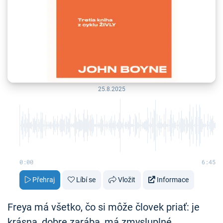
25.8.2025
0:00
6:45
Přehraj
Líbí se
Vložit
Informace
Freya má všetko, čo si môže človek priať: je
krásna, dobre zarába, má zmysluplné