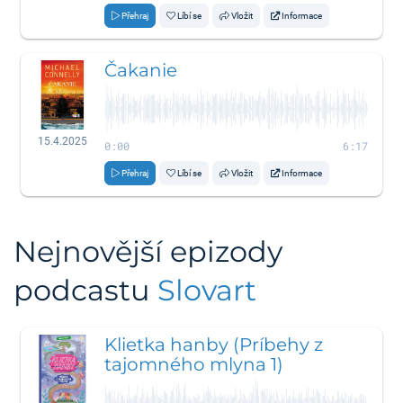
Přehraj
Líbí se
Vložit
Informace
Čakanie
15.4.2025
0:00
6:17
Přehraj
Líbí se
Vložit
Informace
Nejnovější epizody
podcastu
Slovart
Klietka hanby (Príbehy z
tajomného mlyna 1)