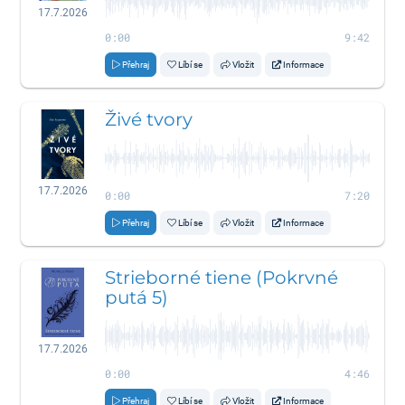
17.7.2026
0:00
9:42
Přehraj
Líbí se
Vložit
Informace
Živé tvory
17.7.2026
0:00
7:20
Přehraj
Líbí se
Vložit
Informace
Strieborné tiene (Pokrvné
putá 5)
17.7.2026
0:00
4:46
Přehraj
Líbí se
Vložit
Informace