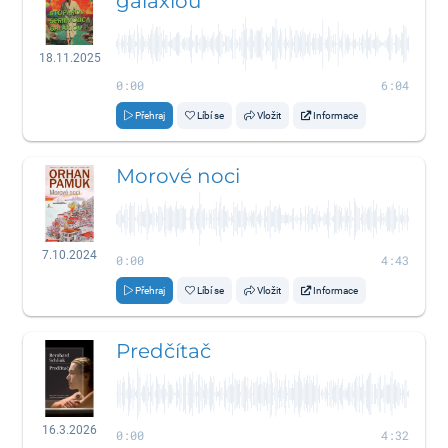
galaxiou
18.11.2025
0:00
6:04
Přehraj
Líbí se
Vložit
Informace
Morové noci
7.10.2024
0:00
4:43
Přehraj
Líbí se
Vložit
Informace
Predčítač
16.3.2026
0:00
4:32