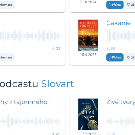
7.10.2024
nformace
Přehraj
Líb
Čakanie
4:32
0:00
15.4.2025
nformace
Přehraj
Líb
podcastu
Slovart
ehy z tajomného
Živé tvor
9:42
0:00
17.7.2026