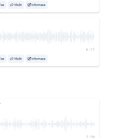
í se
Vložit
Informace
6:17
í se
Vložit
Informace
y
7:20