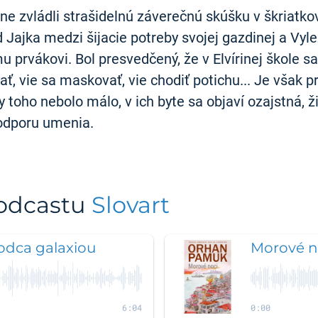
ne zvládli strašidelnú záverečnú skúšku v škriatkov
ad Jajka medzi šijacie potreby svojej gazdinej a V
u prvákovi. Bol presvedčený, že v Elvírinej škole sa
ť, vie sa maskovať, vie chodiť potichu... Je však pr
oho nebolo málo, v ich byte sa objaví ozajstná, 
podporu umenia.
podcastu
Slovart
odca galaxiou
Morové n
6:04
0:00