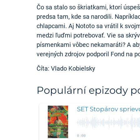
Čo sa stalo so škriatkami, ktorí úspeš
predsa tam, kde sa narodili. Napríkl
chlapcami. Aj Nototo sa vrátil k svojm
medzi ľuďmi potrebovať. Vie sa skrýva
písmenkami vôbec nekamaráti? A aby t
verejných zdrojov podporil Fond na 
Číta: Vlado Kobielsky
Populární epizody 
SET Stopárov spriev
0:00