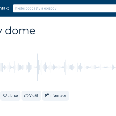
ntakt
 v dome
Líbí se
Vložit
Informace