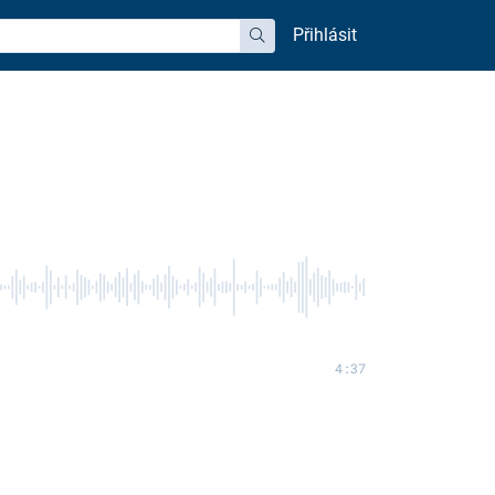
Přihlásit
hledat
4:37