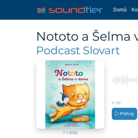
Domů
Ko
Nototo a Šelma
Podcast Slovart
0:00
Přehraj
7.1.2026