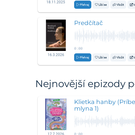
18.11.2025
Přehraj
Líbí se
Vložit
I
Predčítač
0:00
16.3.2026
Přehraj
Líbí se
Vložit
I
Nejnovější epizody 
Klietka hanby (Príb
mlyna 1)
0:00
17.7.2026