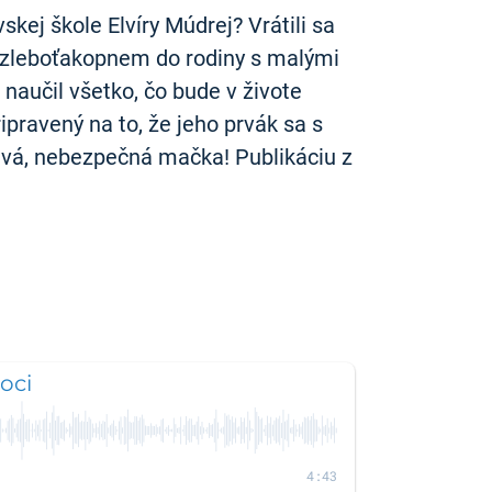
skej škole Elvíry Múdrej? Vrátili sa
ylezleboťakopnem do rodiny s malými
 naučil všetko, čo bude v živote
ipravený na to, že jeho prvák sa s
živá, nebezpečná mačka! Publikáciu z
oci
4:43