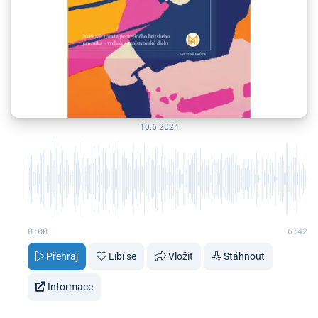
10.6.2024
0:00
6:42
Přehraj
Líbí se
Vložit
Stáhnout
Informace