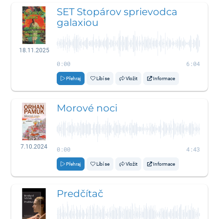
SET Stopárov sprievodca
galaxiou
18.11.2025
0:00
6:04
Přehraj
Líbí se
Vložit
Informace
Morové noci
7.10.2024
0:00
4:43
Přehraj
Líbí se
Vložit
Informace
Predčítač