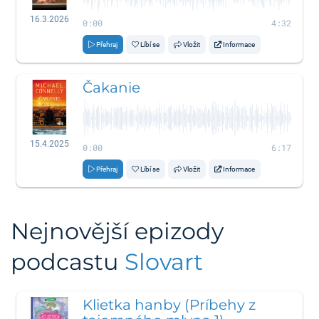
16.3.2026
0:00
4:32
Přehraj
Líbí se
Vložit
Informace
Čakanie
15.4.2025
0:00
6:17
Přehraj
Líbí se
Vložit
Informace
Nejnovější epizody
podcastu
Slovart
Klietka hanby (Príbehy z