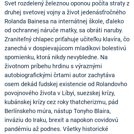
Svet rozdelený železnou oponou počíta straty z
druhej svetovej vojny a život jedenásťročného
Rolanda Bainesa na internátnej škole, ďaleko
od ochrannej náruče matky, sa obráti naruby.
Zraniteľný chlapec priťahuje učiteľku klavíra, čo
zanechá v dospievajúcom mladíkovi bolestivú
spomienku, ktorá nikdy nevybledne. Na
životnom príbehu hrdinu s výraznými
autobiografickými črtami autor zachytáva
osem dekád ľudskej existencie od Rolandovho
povojnového života v Líbyi, suezskej krízy,
kubánskej krízy cez roky thatcherizmu, pád
Berlínskeho múra, nástup Tonyho Blaira,
inváziu do Iraku, brexit a napokon covidovú
pandémiu až podnes. Všetky historické