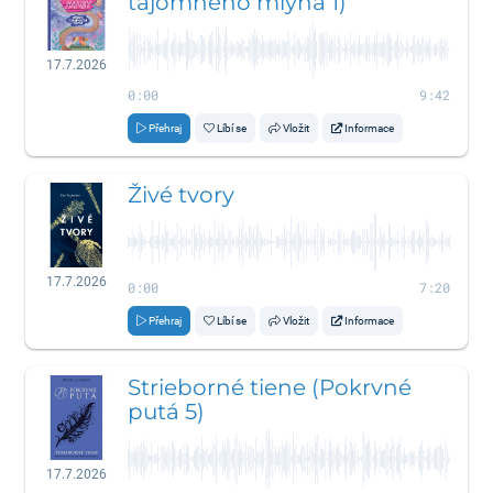
tajomného mlyna 1)
17.7.2026
0:00
9:42
Přehraj
Líbí se
Vložit
Informace
Živé tvory
17.7.2026
0:00
7:20
Přehraj
Líbí se
Vložit
Informace
Strieborné tiene (Pokrvné
putá 5)
17.7.2026