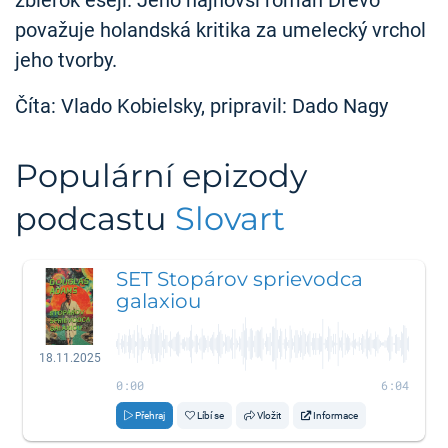
zbierok esejí. Jeho najnovší román Drevo
považuje holandská kritika za umelecký vrchol
jeho tvorby.
Číta: Vlado Kobielsky, pripravil: Dado Nagy
Populární epizody
podcastu
Slovart
SET Stopárov sprievodca
galaxiou
18.11.2025
0:00
6:04
Přehraj
Líbí se
Vložit
Informace