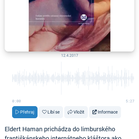
12.4.2017
0:00
5:27
Přehraj
Líbí se
Vložit
Informace
Eldert Haman prichádza do limburského
františkánskeho internátneho kláštora ako