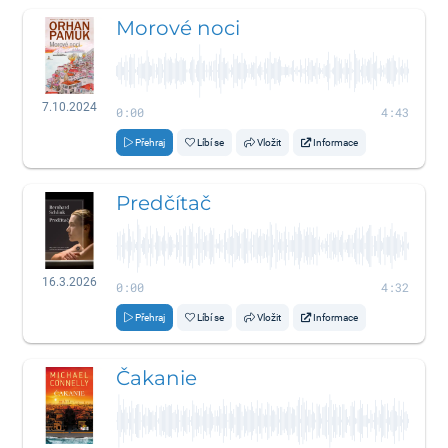
Morové noci
7.10.2024
0:00
4:43
Přehraj
Líbí se
Vložit
Informace
Predčítač
16.3.2026
0:00
4:32
Přehraj
Líbí se
Vložit
Informace
Čakanie