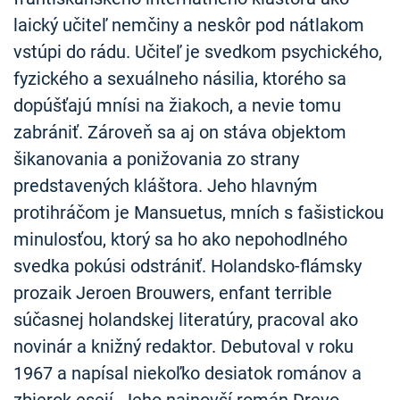
laický učiteľ nemčiny a neskôr pod nátlakom
vstúpi do rádu. Učiteľ je svedkom psychického,
fyzického a sexuálneho násilia, ktorého sa
dopúšťajú mnísi na žiakoch, a nevie tomu
zabrániť. Zároveň sa aj on stáva objektom
šikanovania a ponižovania zo strany
predstavených kláštora. Jeho hlavným
protihráčom je Mansuetus, mních s fašistickou
minulosťou, ktorý sa ho ako nepohodlného
svedka pokúsi odstrániť. Holandsko-flámsky
prozaik Jeroen Brouwers, enfant terrible
súčasnej holandskej literatúry, pracoval ako
novinár a knižný redaktor. Debutoval v roku
1967 a napísal niekoľko desiatok románov a