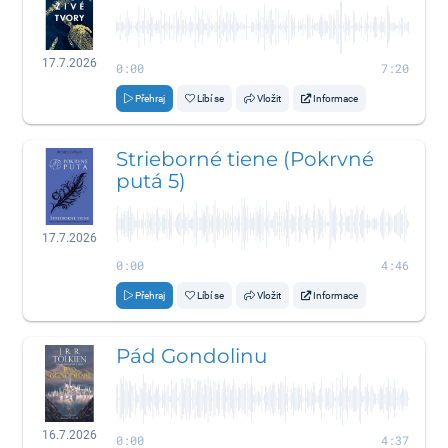
17.7.2026
0:00
7:20
Přehraj
Líbí se
Vložit
Informace
Strieborné tiene (Pokrvné
putá 5)
17.7.2026
0:00
4:46
Přehraj
Líbí se
Vložit
Informace
Pád Gondolinu
16.7.2026
0:00
4:37