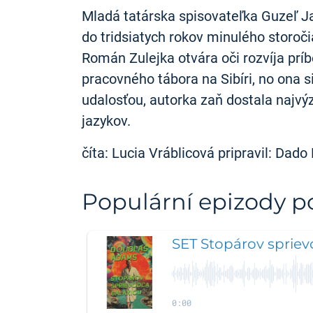
Mladá tatárska spisovateľka Guzeľ J
do tridsiatych rokov minulého storočia
Román Zulejka otvára oči rozvíja príb
pracovného tábora na Sibíri, no ona 
udalosťou, autorka zaň dostala najvý
jazykov.
číta: Lucia Vráblicová pripravil: Dado
Populární epizody 
SET Stopárov spriev
0:00