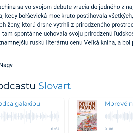
achina sa vo svojom debute vracia do jedného z na
, kedy boľševická moc kruto postihovala všetkých, k
eh ženy, ktorú drsne vytrhli z prirodzeného prostred
si tam spontánne uchovala svoju prirodzenú ľudskos
znamnejšiu ruskú literárnu cenu Veľká kniha, a bol
 Nagy
podcastu
Slovart
odca galaxiou
Morové n
6:04
0:00