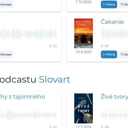
7.10.2024
nformace
Přehraj
Líb
Čakanie
4:32
0:00
15.4.2025
nformace
Přehraj
Líb
podcastu
Slovart
ehy z tajomného
Živé tvor
9:42
0:00
17.7.2026