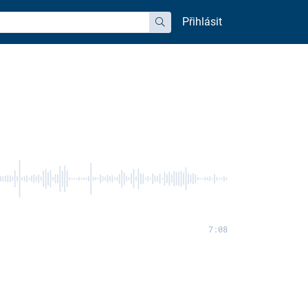
Přihlásit
hledat
7:08