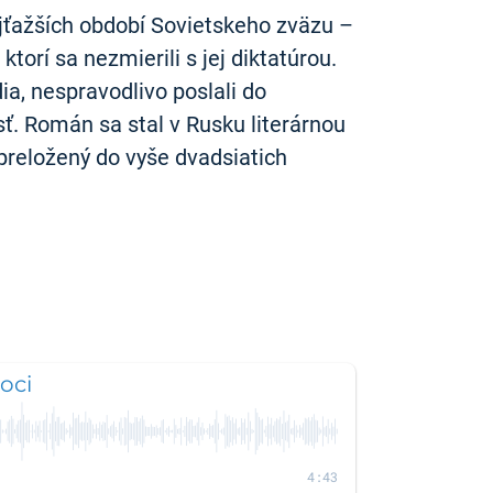
jťažších období Sovietskeho zväzu –
torí sa nezmierili s jej diktatúrou.
ia, nespravodlivo poslali do
ť. Román sa stal v Rusku literárnou
 preložený do vyše dvadsiatich
oci
4:43