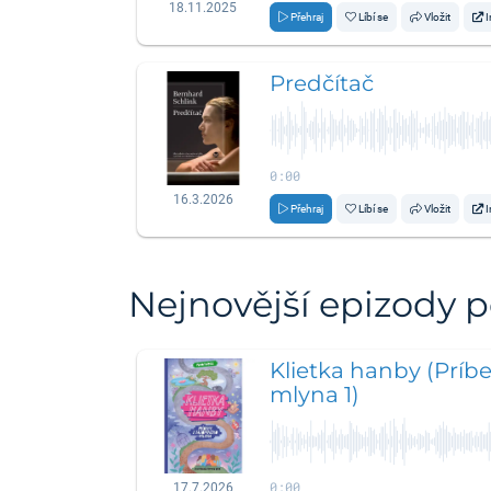
18.11.2025
Přehraj
Líbí se
Vložit
I
Predčítač
0:00
16.3.2026
Přehraj
Líbí se
Vložit
I
Nejnovější epizody 
Klietka hanby (Príb
mlyna 1)
0:00
17.7.2026