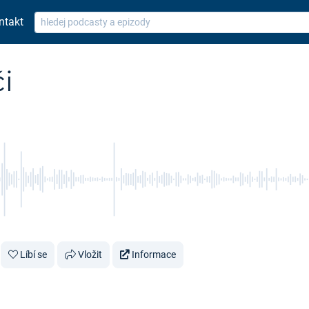
ntakt
i
Líbí se
Vložit
Informace