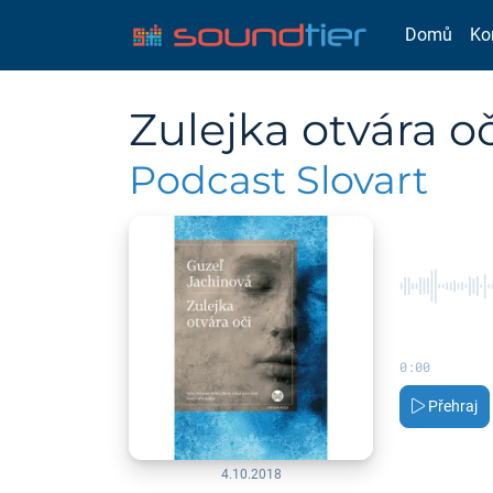
Domů
Ko
Zulejka otvára oč
Podcast Slovart
0:00
Přehraj
4.10.2018