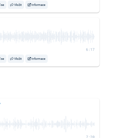
í se
Vložit
Informace
6:17
í se
Vložit
Informace
y
7:20