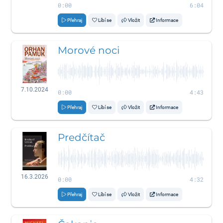
0:00
6:04
Přehraj
Líbí se
Vložit
Informace
Morové noci
7.10.2024
0:00
4:43
Přehraj
Líbí se
Vložit
Informace
Predčítač
16.3.2026
0:00
4:32
Přehraj
Líbí se
Vložit
Informace