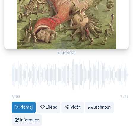
16.10.2023
0:00
7:21
Přehraj
Líbí se
Vložit
Stáhnout
Informace