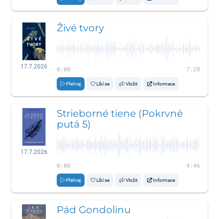
Živé tvory
17.7.2026
0:00
7:20
Přehraj
Líbí se
Vložit
Informace
Strieborné tiene (Pokrvné
putá 5)
17.7.2026
0:00
4:46
Přehraj
Líbí se
Vložit
Informace
Pád Gondolinu