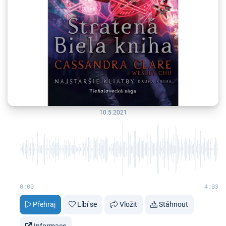
10.5.2021
0:00
4:03
Přehraj
Líbí se
Vložit
Stáhnout