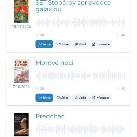
SET Stopárov sprievodca
galaxiou
18.11.2025
0:00
6:04
Přehraj
Líbí se
Vložit
Informace
Morové noci
7.10.2024
0:00
4:43
Přehraj
Líbí se
Vložit
Informace
Predčítač