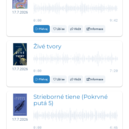
17.7.2026
0:00
9:42
Přehraj
Líbí se
Vložit
Informace
Živé tvory
17.7.2026
0:00
7:20
Přehraj
Líbí se
Vložit
Informace
Strieborné tiene (Pokrvné
putá 5)
17.7.2026
0:00
4:46