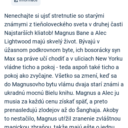
Informace
Nenechajte si ujsť stretnutie so starými
známymi z tieňoloveckého sveta v druhej časti
Najstarších kliatob! Magnus Bane a Alec
Lightwood majú skvelý život. Bývajú v
úžasnom podkrovnom byte, ich bosorácky syn
Max sa práve učí chodiť a v uliciach New Yorku
vládne ticho a pokoj - teda aspoň také ticho a
pokoj ako zvyčajne. Všetko sa zmení, keď sa
do Magnusovho bytu vlámu dvaja starí známi a
ukradnú mocnú Bielu knihu. Magnus a Alec ju
musia za každú cenu získať späť, a preto
prenasledujú zlodejov až do Šanghaja. Akoby
to nestačilo, Magnus utŕžil zranenie zvláštnou
magickou zbraňou, takže majú ešte o jednu