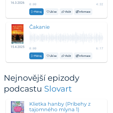
16.3.2026
0:00
4:32
Přehraj
Líbí se
Vložit
Informace
Čakanie
15.4.2025
0:00
6:17
Přehraj
Líbí se
Vložit
Informace
Nejnovější epizody
podcastu
Slovart
Klietka hanby (Príbehy z
tajomného mlyna 1)