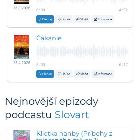
16.3.2026
0:00
4:32
Přehraj
Líbí se
Vložit
Informace
Čakanie
15.4.2025
0:00
6:17
Přehraj
Líbí se
Vložit
Informace
Nejnovější epizody
podcastu
Slovart
Klietka hanby (Príbehy z