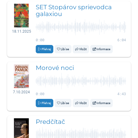
SET Stopárov sprievodca
galaxiou
18.11.2025
0:00
6:04
Přehraj
Líbí se
Vložit
Informace
Morové noci
7.10.2024
0:00
4:43
Přehraj
Líbí se
Vložit
Informace
Predčítač