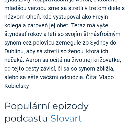
mladšou verziou sme sa stretli v treťom diele s
názvom Oheň, kde vystupoval ako Freyin
kolega a zároveň jej obeť. Teraz má vyše
štyridsať rokov a letí so svojím štrnásťročným
synom cez polovicu zemegule zo Sydney do
Dublinu, aby sa stretli so ženou, ktorá ich
nečaká. Aaron sa ocitá na životnej križovatke;
od tejto cesty závisí, či sa so synom zblížia,
alebo sa ešte väčšmi odcudzia. Číta: Vlado
Kobielsky
Populární epizody
podcastu
Slovart