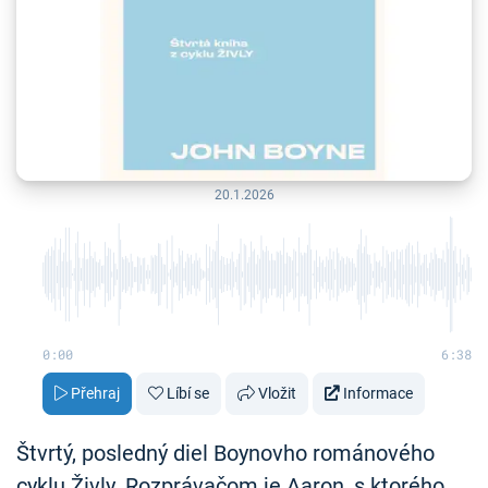
20.1.2026
0:00
6:38
Přehraj
Líbí se
Vložit
Informace
Štvrtý, posledný diel Boynovho románového
cyklu Živly. Rozprávačom je Aaron, s ktorého