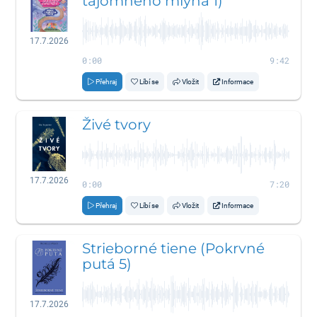
tajomného mlyna 1)
17.7.2026
0:00
9:42
Přehraj
Líbí se
Vložit
Informace
Živé tvory
17.7.2026
0:00
7:20
Přehraj
Líbí se
Vložit
Informace
Strieborné tiene (Pokrvné
putá 5)
17.7.2026