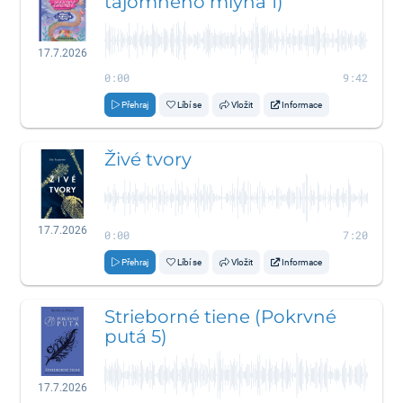
tajomného mlyna 1)
17.7.2026
0:00
9:42
Přehraj
Líbí se
Vložit
Informace
Živé tvory
17.7.2026
0:00
7:20
Přehraj
Líbí se
Vložit
Informace
Strieborné tiene (Pokrvné
putá 5)
17.7.2026