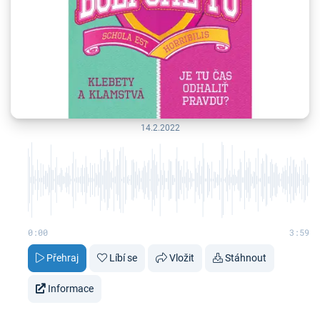
14.2.2022
0:00
3:59
Přehraj
Líbí se
Vložit
Stáhnout
Informace