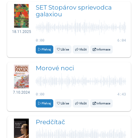
SET Stopárov sprievodca
galaxiou
18.11.2025
0:00
6:04
Přehraj
Líbí se
Vložit
Informace
Morové noci
7.10.2024
0:00
4:43
Přehraj
Líbí se
Vložit
Informace
Predčítač