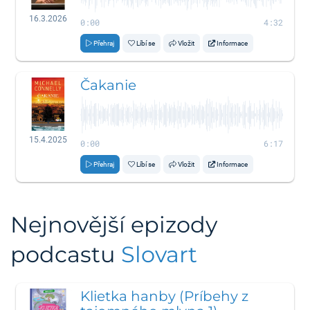
16.3.2026
0:00
4:32
Přehraj
Líbí se
Vložit
Informace
Čakanie
15.4.2025
0:00
6:17
Přehraj
Líbí se
Vložit
Informace
Nejnovější epizody
podcastu
Slovart
Klietka hanby (Príbehy z