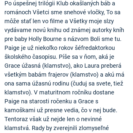
Po úspešnej trilógii Klub okašlaných báb a
románoch Všetci sme snehové vločky, To sa
môže stať len vo filme a Všetky moje slzy
vydávame novú knihu od známej autorky kníh
pre baby Holly Bourne s názvom Boli sme tu.
Paige je už niekoľko rokov šéfredaktorkou
školského časopisu. Píše sa v ňom, aká je
Grace úžasná (klamstvo), ako Laura preberá
všetkým babám frajerov (klamstvo) a akú má
ona sama úžasnú rodinu (čuduj sa svete, tiež
klamstvo). V maturitnom ročníku dostane
Paige na starosti ročenku a Grace s
kamoškami už presne vedia, čo v nej bude.
Tentoraz však už nejde len o nevinné
klamstvá. Rady by zverejnili zlomyseľné