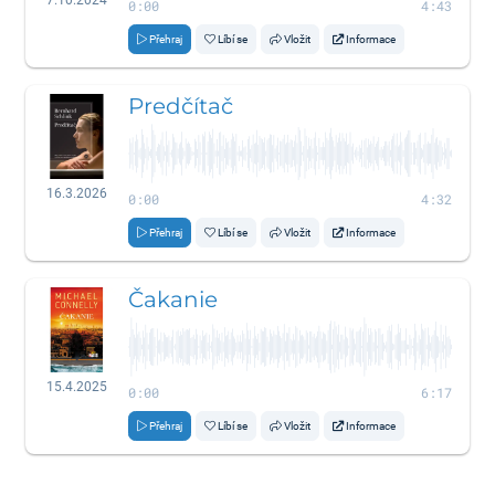
0:00
4:43
Přehraj
Líbí se
Vložit
Informace
Predčítač
16.3.2026
0:00
4:32
Přehraj
Líbí se
Vložit
Informace
Čakanie
15.4.2025
0:00
6:17
Přehraj
Líbí se
Vložit
Informace