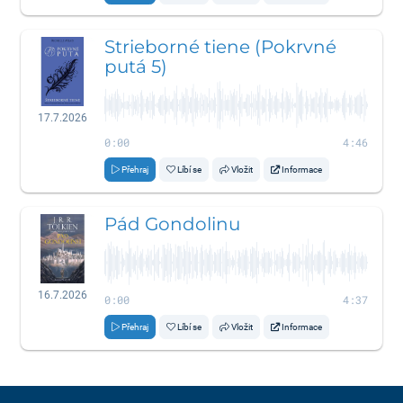
Strieborné tiene (Pokrvné
putá 5)
17.7.2026
0:00
4:46
Přehraj
Líbí se
Vložit
Informace
Pád Gondolinu
16.7.2026
0:00
4:37
Přehraj
Líbí se
Vložit
Informace