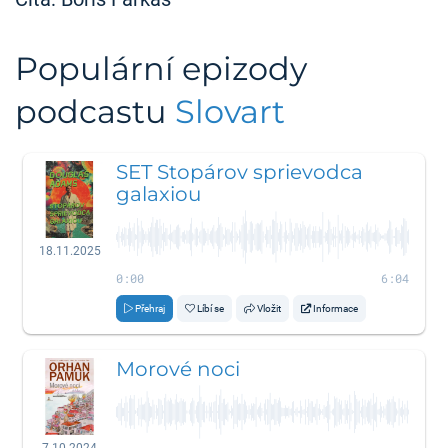
Populární epizody
podcastu
Slovart
SET Stopárov sprievodca
galaxiou
18.11.2025
0:00
6:04
Přehraj
Líbí se
Vložit
Informace
Morové noci
7.10.2024