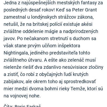
Jedna z najúspešnejších mestských fantasy za
posledných desať rokov! Keď sa Peter Grant
zamestnal u londýnskych strážcov zákona,
netušil, že na britskej polícií existuje akési
zvláštne oddelenie mágie a nadprirodzených
javov. Po nečakanom stretnutí s duchom sa
však stane prvým učňom inšpektora
Nightingala, jediného predstaviteľa tohto
zvláštneho útvaru. A ešte ako zelenáč musí
nielenže riešiť dva zdanlivo nesúvisiace zločiny
a zistiť, čo robí z obyčajných ľudí krutých
zabijakov, ale okrem toho aj sprostredkovať
mier medzi dvoma bohmi rieky Temže, ktorí sú
na vojnovej nohe.
Číta: Boris Farkaš