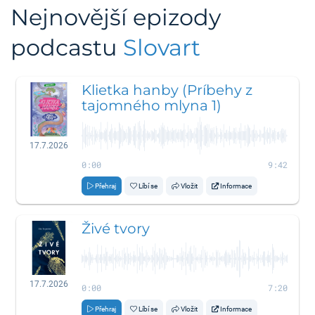
Nejnovější epizody
podcastu
Slovart
Klietka hanby (Príbehy z
tajomného mlyna 1)
17.7.2026
0:00
9:42
Přehraj
Líbí se
Vložit
Informace
Živé tvory
17.7.2026
0:00
7:20
Přehraj
Líbí se
Vložit
Informace