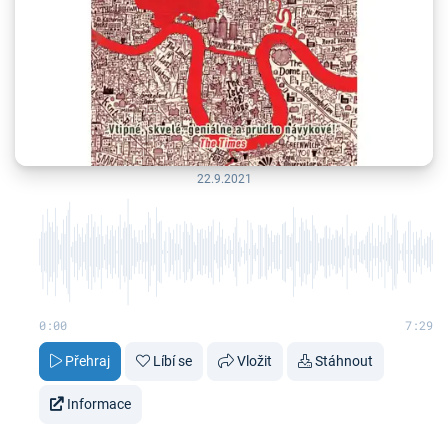
22.9.2021
0:00
7:29
Přehraj
Líbí se
Vložit
Stáhnout
Informace