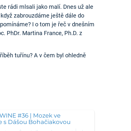
te rádi mlsali jako malí. Dnes už ale
o když zabrouzdáme ještě dále do
vzpomínáme? I o tom je řeč v dnešním
c. PhDr. Martina France, Ph.D. z
příběh tuřínu? A v čem byl ohledně
WINE #36 | Mozek ve
 s Dášou Bohačiakovou