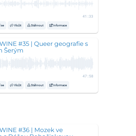
41:33
í se
Vložit
Stáhnout
Informace
WINE #35 | Queer geografie s
m Šerým
47:58
í se
Vložit
Stáhnout
Informace
WINE #36 | Mozek ve