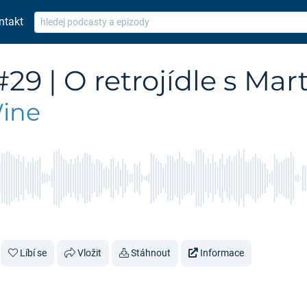
ntakt
9 | O retrojídle s Ma
Wine
Líbí se
Vložit
Stáhnout
Informace