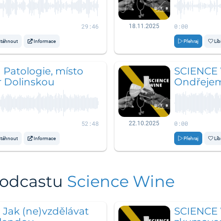
29:46
0:00
18.11.2025
táhnout
Informace
Přehraj
Líb
Patologie, místo
SCIENCE 
r Dolinskou
Ondřeje
52:48
0:00
22.10.2025
táhnout
Informace
Přehraj
Líb
podcastu
Science Wine
Jak (ne)vzdělávat
SCIENCE 