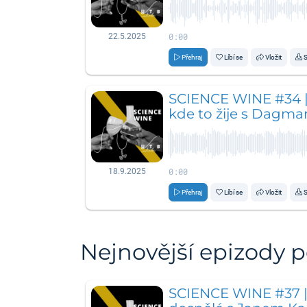
0:00
22.5.2025
Přehraj
Líbí se
Vložit
S
SCIENCE WINE #34 | 
kde to žije s Dagma
0:00
18.9.2025
Přehraj
Líbí se
Vložit
S
Nejnovější epizody 
SCIENCE WINE #37 | 