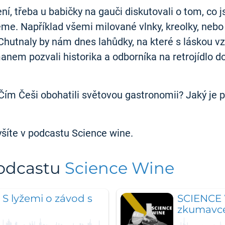
í, třeba u babičky na gauči diskutovali o tom, co js
me. Například všemi milované vlnky, kreolky, neb
. Chutnaly by nám dnes lahůdky, na které s láskou 
anem pozvali historika a odborníka na retrojídlo do
 Čím Češi obohatili světovou gastronomii? Jaký je 
yšíte v podcastu Science wine.
podcastu
Science Wine
S lyžemi o závod s
SCIENCE 
zkumavce