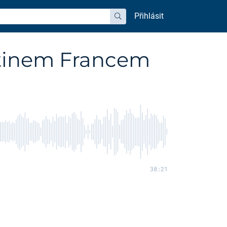
Přihlásit
hledat
rtinem Francem
38:21