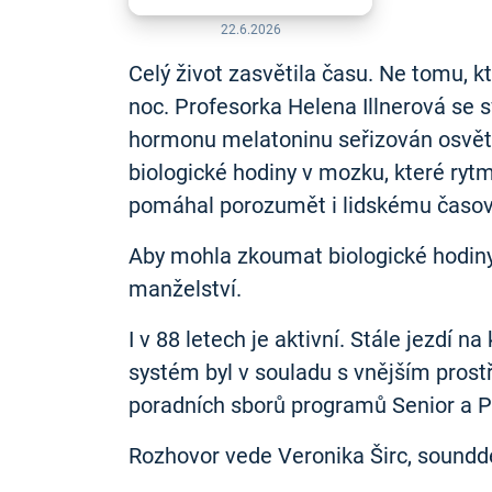
22.6.2026
Celý život zasvětila času. Ne tomu, 
noc. Profesorka Helena Illnerová se s
hormonu melatoninu seřizován osvětle
biologické hodiny v mozku, které rytm
pomáhal porozumět i lidskému časo
Aby mohla zkoumat biologické hodiny, 
manželství.
I v 88 letech je aktivní. Stále jezdí n
systém byl v souladu s vnějším prost
poradních sborů programů Senior a Pa
Rozhovor vede Veronika Širc, soundd