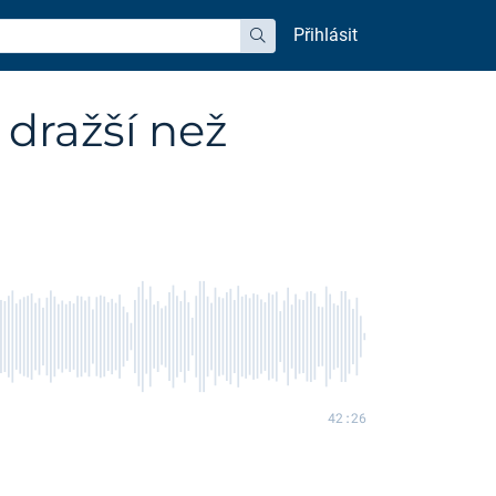
Přihlásit
hledat
 dražší než
42:26