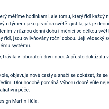
který měříme hodinkami, ale tomu, který řídí každý
vým týmem jako první na světě zjistila, jak je den
ním v různou denní dobu i měnící se délkou světlé
y řídí, jsou ovlivňovány roční dobou. Její vědecký 
vému systému.
trávila v laboratoři dny i noci. A přesto dokázala 
a kole, objevuje nové cesty a snaží se dokázat, že se
ředím. Dlouhodobě pomáhá Výboru dobré vůle nejen 
liativní péče.
esign Martin Hůla.