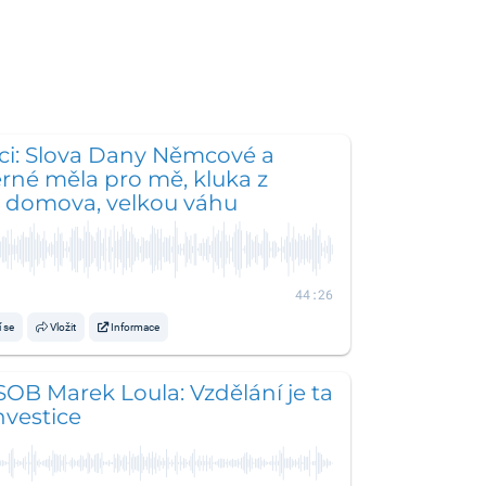
ci: Slova Dany Němcové a
rné měla pro mě, kluka z
 domova, velkou váhu
44:26
í se
Vložit
Informace
SOB Marek Loula: Vzdělání je ta
nvestice