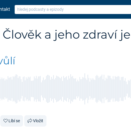
ntakt
 Člověk a jeho zdraví je
ůlí
Líbí se
Vložit