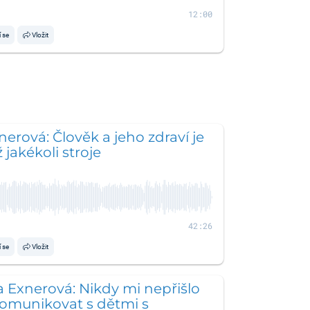
12:00
í se
Vložit
nerová: Člověk a jeho zdraví je
 jakékoli stroje
42:26
í se
Vložit
 Exnerová: Nikdy mi nepřišlo
komunikovat s dětmi s