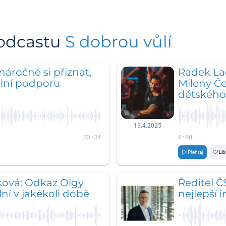
podcastu
S dobrou vůlí
náročné si přiznat,
Radek La
ální podporu
Mileny Če
dětského
16.4.2025
23:34
0:00
Přehraj
Líb
ková: Odkaz Olgy
Ředitel Č
ní v jakékoli době
nejlepší i