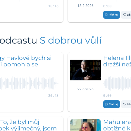
18:16
0:00
18.2.2026
Přehraj
Líb
podcastu
S dobrou vůlí
gy Havlové bych si
Helena Ill
mi pomohla se
dražší než
22.6.2026
26:43
0:00
Přehraj
Líb
To, že byl můj
Mahulena
bek výjimečný, jsem
obtížné 