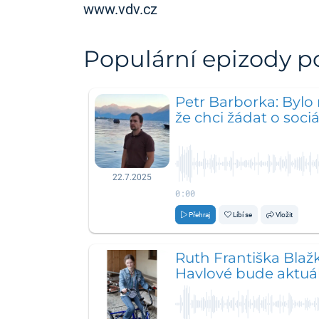
www.vdv.cz
Populární epizody 
Petr Barborka: Bylo 
že chci žádat o soci
22.7.2025
0:00
Přehraj
Líbí se
Vložit
Ruth Františka Blaž
Havlové bude aktuál