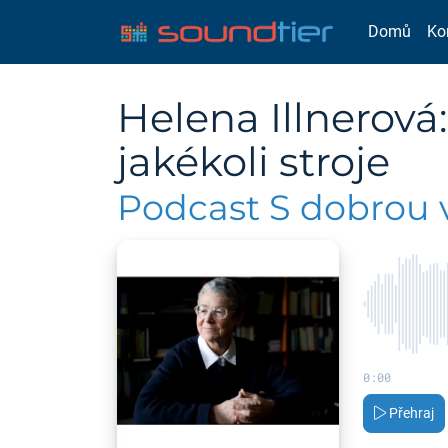
Domů
Ko
Helena Illnerová:
jakékoli stroje
Podcast S dobrou v
0:00
Přehraj