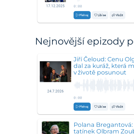
0:00
17.12.2025
Přehraj
Líbí se
Vložit
Nejnovější epizody 
Jiří Čeloud: Cenu Ol
dal za kuráž, která 
v životě posunout
24.7.2026
0:00
Přehraj
Líbí se
Vložit
Polana Bregantová: 
tatínek Olbram Zou