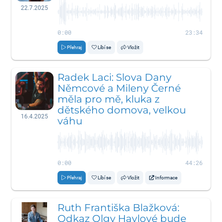
22.7.2025
0:00
23:34
Přehraj
Líbí se
Vložit
Radek Laci: Slova Dany
Němcové a Mileny Černé
měla pro mě, kluka z
dětského domova, velkou
16.4.2025
váhu
0:00
44:26
Přehraj
Líbí se
Vložit
Informace
Ruth Františka Blažková:
Odkaz Olgy Havlové bude