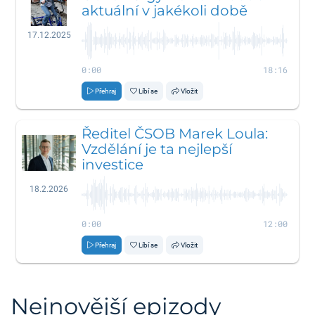
aktuální v jakékoli době
17.12.2025
0:00
18:16
Přehraj
Líbí se
Vložit
Ředitel ČSOB Marek Loula:
Vzdělání je ta nejlepší
investice
18.2.2026
0:00
12:00
Přehraj
Líbí se
Vložit
Nejnovější epizody