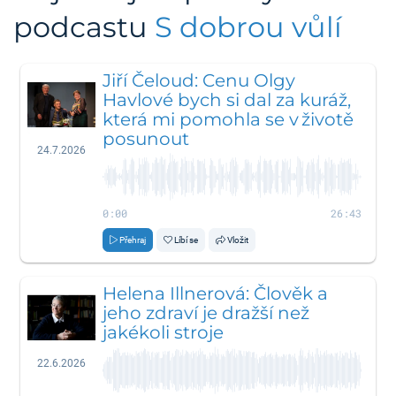
podcastu
S dobrou vůlí
Jiří Čeloud: Cenu Olgy
Havlové bych si dal za kuráž,
která mi pomohla se v životě
posunout
24.7.2026
0:00
26:43
Přehraj
Líbí se
Vložit
Helena Illnerová: Člověk a
jeho zdraví je dražší než
jakékoli stroje
22.6.2026