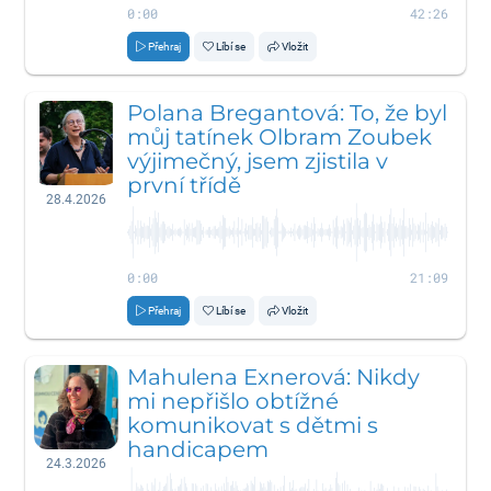
0:00
42:26
Přehraj
Líbí se
Vložit
Polana Bregantová: To, že byl
můj tatínek Olbram Zoubek
výjimečný, jsem zjistila v
první třídě
28.4.2026
0:00
21:09
Přehraj
Líbí se
Vložit
Mahulena Exnerová: Nikdy
mi nepřišlo obtížné
komunikovat s dětmi s
handicapem
24.3.2026