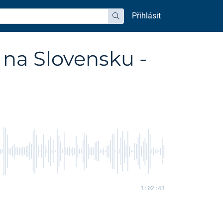
Přihlásit
hledat
 na Slovensku -
1:02:43