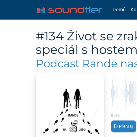
Domů
Ko
#134 Život se zr
speciál s hoste
Podcast Rande na
0:00
Přehraj