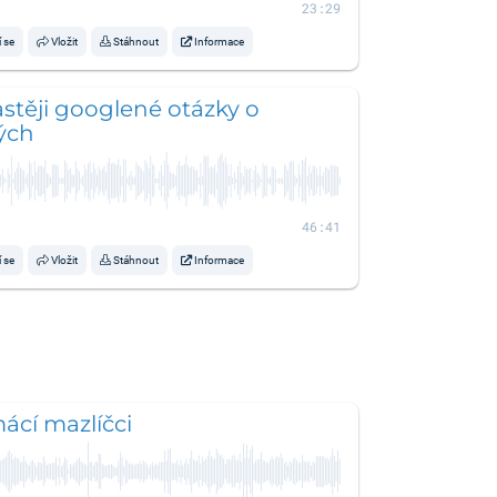
23:29
í se
Vložit
Stáhnout
Informace
stěji googlené otázky o
ých
46:41
í se
Vložit
Stáhnout
Informace
ácí mazlíčci