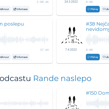
2:00:46
0:00
24.3.2022
táhnout
Informace
Přehraj
Líb
en poslepu
#38 Nejča
nevidom
37:44
0:00
7.4.2022
táhnout
Informace
Přehraj
Líb
podcastu
Rande naslepo
#150 Dom