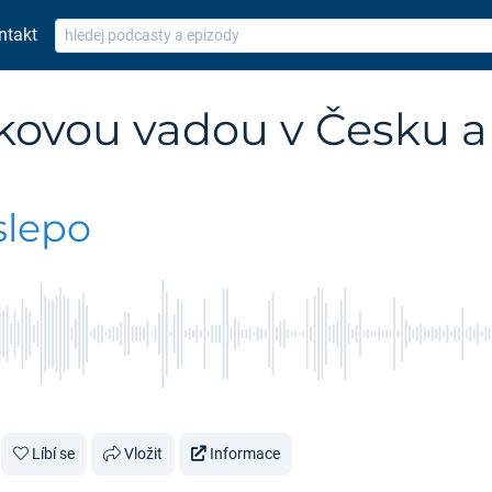
ntakt
akovou vadou v Česku a
m
slepo
Líbí se
Vložit
Informace