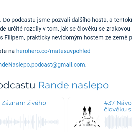
 Do podcastu jsme pozvali dalšího hosta, a tentokr
de určité rozdíly v tom, jak se člověku se zrakovou 
s Filipem, prakticky nevidomým hostem ze země p
ete na
herohero.co/matesuvpohled
ndeNaslepo.podcast@gmail.com
.
podcastu
Rande naslepo
- Záznam živého
#37 Návo
člověku s