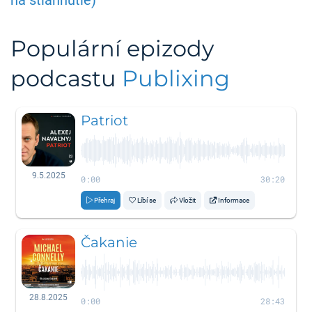
na stiahnutie)
Populární epizody
podcastu
Publixing
Patriot
9.5.2025
0:00
30:20
Přehraj
Líbí se
Vložit
Informace
Čakanie
28.8.2025
0:00
28:43