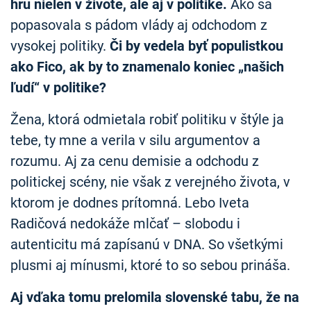
hru nielen v živote, ale aj v politike.
Ako sa
popasovala s pádom vlády aj odchodom z
vysokej politiky.
Či by vedela byť populistkou
ako Fico, ak by to znamenalo koniec „našich
ľudí“ v politike?
Žena, ktorá odmietala robiť politiku v štýle ja
tebe, ty mne a verila v silu argumentov a
rozumu. Aj za cenu demisie a odchodu z
politickej scény, nie však z verejného života, v
ktorom je dodnes prítomná. Lebo Iveta
Radičová nedokáže mlčať – slobodu i
autenticitu má zapísanú v DNA. So všetkými
plusmi aj mínusmi, ktoré to so sebou prináša.
Aj vďaka tomu prelomila slovenské tabu, že na