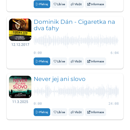
Přehraj
Líbí se
Vložit
Informace
Dominik Dán - Cigaretka na
dva ťahy
12.12.2017
0:00
6:04
Přehraj
Líbí se
Vložit
Informace
Never jej ani slovo
11.3.2025
0:00
24:08
Přehraj
Líbí se
Vložit
Informace