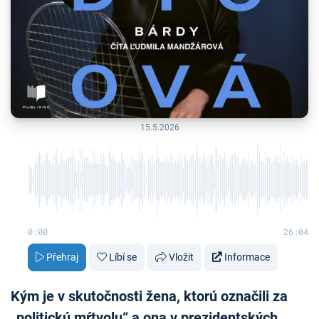
15.5.2026
0:00
26:04
Přehraj
Líbí se
Vložit
Informace
Kým je v skutočnosti žena, ktorú označili za
„politickú mŕtvolu“ a ona v prezidentských