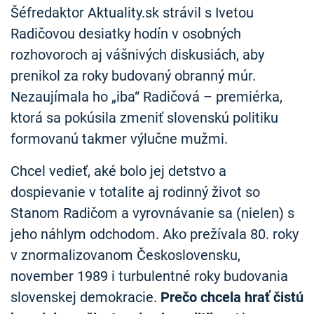
Šéfredaktor Aktuality.sk strávil s Ivetou
Radičovou desiatky hodín v osobných
rozhovoroch aj vášnivých diskusiách, aby
prenikol za roky budovaný obranný múr.
Nezaujímala ho „iba“ Radičová – premiérka,
ktorá sa pokúsila zmeniť slovenskú politiku
formovanú takmer výlučne mužmi.
Chcel vedieť, aké bolo jej detstvo a
dospievanie v totalite aj rodinný život so
Stanom Radičom a vyrovnávanie sa (nielen) s
jeho náhlym odchodom. Ako prežívala 80. roky
v znormalizovanom Československu,
november 1989 i turbulentné roky budovania
slovenskej demokracie.
Prečo chcela hrať čistú