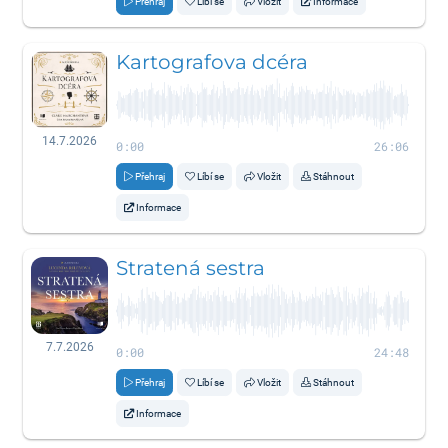
Přehraj
Líbí se
Vložit
Informace
Kartografova dcéra
14.7.2026
0:00
26:06
Přehraj
Líbí se
Vložit
Stáhnout
Informace
Stratená sestra
7.7.2026
0:00
24:48
Přehraj
Líbí se
Vložit
Stáhnout
Informace