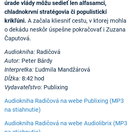
úrade vlády môžu sedieť len alfasamci,
chladnokrvní stratégovia či populistickí
krikľúni.
A začala kliesniť cestu, v ktorej mohla
o dekádu neskôr úspešne pokračovať i Zuzana
Čaputová.
Audiokniha:
Radičová
Autor:
Peter Bárdy
Interpretka:
Ľudmila Mandžárová
Dĺžka:
8:42 hod
Vydavateľstvo:
Publixing
Audiokniha Radičová na webe Publixing (MP3
na stiahnutie)
Audiokniha Radičová na webe Audiolibrix (MP3