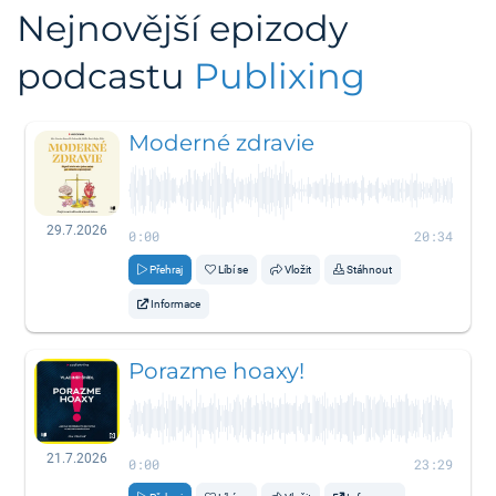
Nejnovější epizody
podcastu
Publixing
Moderné zdravie
29.7.2026
0:00
20:34
Přehraj
Líbí se
Vložit
Stáhnout
Informace
Porazme hoaxy!
21.7.2026
0:00
23:29