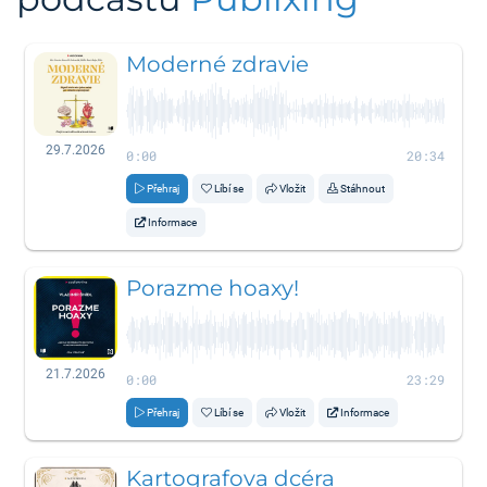
Moderné zdravie
29.7.2026
0:00
20:34
Přehraj
Líbí se
Vložit
Stáhnout
Informace
Porazme hoaxy!
21.7.2026
0:00
23:29
Přehraj
Líbí se
Vložit
Informace
Kartografova dcéra