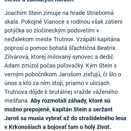
Joachim Stein zimuje na hrade Strieborná
skala. Pokojné Vianoce s rodinou však zatieni
potýčka so zločineckým podsvetím v
neďalekom meste Trutnov. Vzápätí kapitána
poprosí o pomoc bohatá šľachtičná Beatrix
Zilvárová, ktorej milovaný synovec a dedič
Adam zmizol počas poľovačky. Kým Stein s
verným pobočníkom Jarošom zisťujú, či šlo o
únos a kto za ním stojí, priamo v uliciach
Trutnova dôjde k brutálnej vražde váženého
mešťana.
Aby rozmotali záhady, ktoré sú
možno prepojené, kapitán Stein a seržant
Jaroš sa musia vybrať až do strašidelného lesa
v Krkonošiach a bojovať tam o holý život.