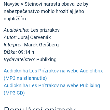
Navyše v Steinovi narastá obava, že by
nebezpečenstvo mohlo hroziť aj jeho
najbližším.
Audiokniha:
Les prízrakov
Autor:
Juraj Červenák
Interpret:
Marek Geišberg
Dĺžka:
09:14 h
Vydavateľstvo:
Publixing
Audiokniha Les Prízrakov na webe Audiolibrix
(MP3 na stiahnutie)
Audiokniha Les Prízrakov na webe Publixing
(MP3 CD)
Populární epizody