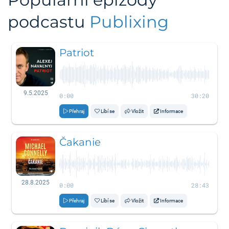
podcastu
Publixing
Patriot
9.5.2025
0:00
30:20
Přehraj
Líbí se
Vložit
Informace
Čakanie
28.8.2025
0:00
28:43
Přehraj
Líbí se
Vložit
Informace