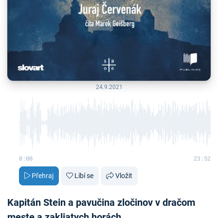
24.9.2021
0:00
23:52
Přehraj
Líbí se
Vložit
Kapitán Stein a pavučina zločinov v dračom
meste a zakliatych horách.