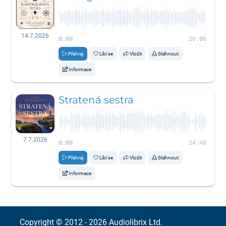
14.7.2026
0:00
26:06
Přehraj
Líbí se
Vložit
Stáhnout
Informace
Stratená sestra
7.7.2026
0:00
24:48
Přehraj
Líbí se
Vložit
Stáhnout
Informace
Copyright © 2012 - 2026
Audiolibrix Ltd.