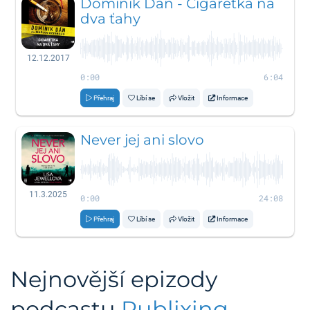
Dominik Dán - Cigaretka na
dva ťahy
12.12.2017
0:00
6:04
Přehraj
Líbí se
Vložit
Informace
Never jej ani slovo
11.3.2025
0:00
24:08
Přehraj
Líbí se
Vložit
Informace
Nejnovější epizody
podcastu
Publixing