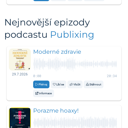
Nejnovější epizody
podcastu
Publixing
Moderné zdravie
29.7.2026
0:00
20:34
Přehraj
Líbí se
Vložit
Stáhnout
Informace
Porazme hoaxy!