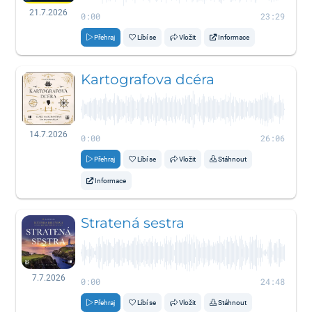
21.7.2026
0:00
23:29
Přehraj
Líbí se
Vložit
Informace
Kartografova dcéra
14.7.2026
0:00
26:06
Přehraj
Líbí se
Vložit
Stáhnout
Informace
Stratená sestra
7.7.2026
0:00
24:48
Přehraj
Líbí se
Vložit
Stáhnout