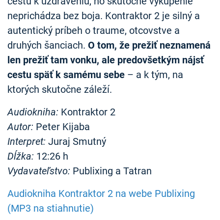
cestu k uzdraveniu, no skutočné vykúpenie
neprichádza bez boja. Kontraktor 2 je silný a
autentický príbeh o traume, otcovstve a
druhých šanciach.
O tom, že prežiť neznamená
len prežiť tam vonku, ale predovšetkým nájsť
cestu späť k samému sebe
– a k tým, na
ktorých skutočne záleží.
Audiokniha:
Kontraktor 2
Autor:
Peter Kijaba
Interpret:
Juraj Smutný
Dĺžka:
12:26 h
Vydavateľstvo:
Publixing a Tatran
Audiokniha Kontraktor 2 na webe Publixing
(MP3 na stiahnutie)