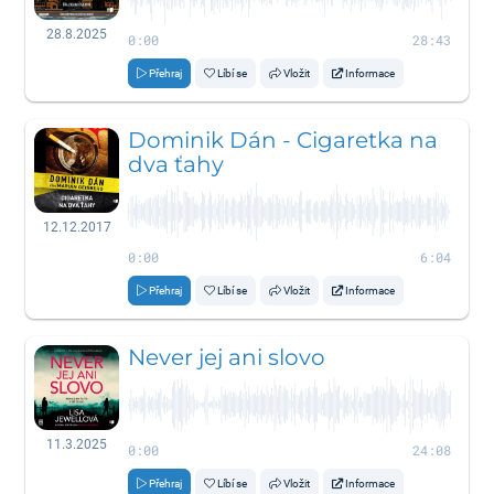
28.8.2025
0:00
28:43
Přehraj
Líbí se
Vložit
Informace
Dominik Dán - Cigaretka na
dva ťahy
12.12.2017
0:00
6:04
Přehraj
Líbí se
Vložit
Informace
Never jej ani slovo
11.3.2025
0:00
24:08
Přehraj
Líbí se
Vložit
Informace