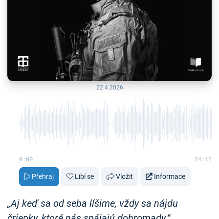
22.4.2026
0:00
24:11
Přehraj
Líbí se
Vložit
Informace
„Aj keď sa od seba líšime, vždy sa nájdu
čriepky, ktoré nás spájajú dohromady.“