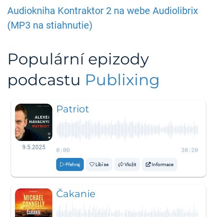
Audiokniha Kontraktor 2 na webe Audiolibrix
(MP3 na stiahnutie)
Populární epizody
podcastu
Publixing
Patriot
9.5.2025
0:00
30:20
Přehraj
Líbí se
Vložit
Informace
Čakanie