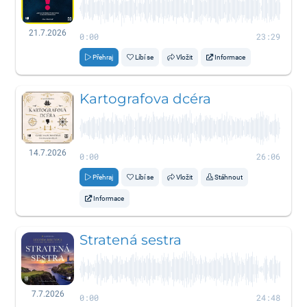
21.7.2026
0:00
23:29
Přehraj
Líbí se
Vložit
Informace
Kartografova dcéra
14.7.2026
0:00
26:06
Přehraj
Líbí se
Vložit
Stáhnout
Informace
Stratená sestra
7.7.2026
0:00
24:48