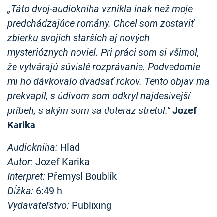
„Táto dvoj-audiokniha vznikla inak než moje
predchádzajúce romány. Chcel som zostaviť
zbierku svojich starších aj nových
mysterióznych noviel. Pri práci som si všimol,
že vytvárajú súvislé rozprávanie. Podvedomie
mi ho dávkovalo dvadsať rokov. Tento objav ma
prekvapil, s údivom som odkryl najdesivejší
príbeh, s akým som sa doteraz stretol.“
Jozef
Karika
Audiokniha:
Hlad
Autor:
Jozef Karika
Interpret:
Přemysl Boublík
Dĺžka:
6:49 h
Vydavateľstvo:
Publixing