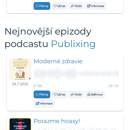
Přehraj
Líbí se
Vložit
Informace
Nejnovější epizody
podcastu
Publixing
Moderné zdravie
29.7.2026
0:00
20:34
Přehraj
Líbí se
Vložit
Stáhnout
Informace
Porazme hoaxy!