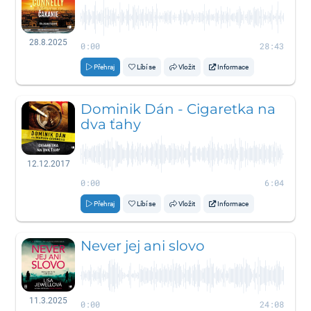
28.8.2025
0:00
28:43
Přehraj
Líbí se
Vložit
Informace
Dominik Dán - Cigaretka na
dva ťahy
12.12.2017
0:00
6:04
Přehraj
Líbí se
Vložit
Informace
Never jej ani slovo
11.3.2025
0:00
24:08