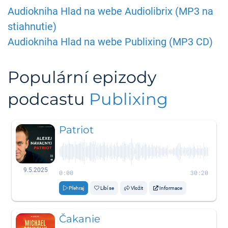
Audiokniha Hlad na webe Audiolibrix (MP3 na
stiahnutie)
Audiokniha Hlad na webe Publixing (MP3 CD)
Populární epizody
podcastu
Publixing
Patriot
9.5.2025
0:00
30:20
Přehraj
Líbí se
Vložit
Informace
Čakanie