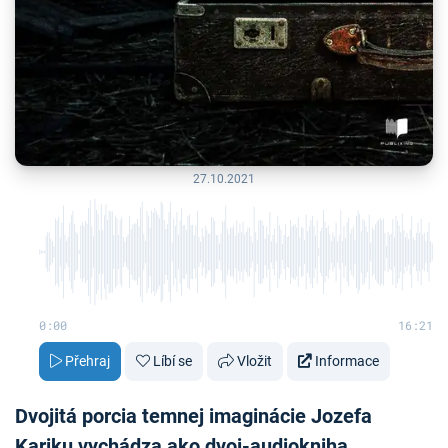
27.10.2021
0:00
16:21
Přehraj
Líbí se
Vložit
Informace
Dvojitá porcia temnej imaginácie Jozefa
Kariku vychádza ako dvoj-audiokniha