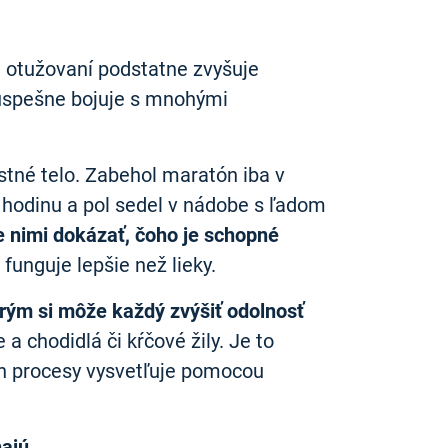
 otužovaní podstatne zvyšuje
a úspešne bojuje s mnohými
tné telo. Zabehol maratón iba v
 hodinu a pol sedel v nádobe s ľadom
 nimi dokázať, čoho je schopné
funguje lepšie než lieky.
rým si môže každý zvýšiť odolnosť
 a chodidlá či kŕčové žily. Je to
ch procesy vysvetľuje pomocou
ajú.