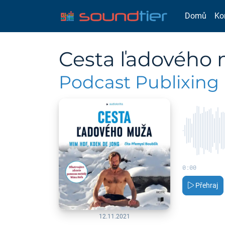
Domů
Ko
Cesta ľadového
Podcast Publixing
0:00
Přehraj
12.11.2021