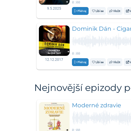
0:00
9.5.2025
Přehraj
Líbí se
Vložit
I
Dominik Dán - Ciga
0:00
12.12.2017
Přehraj
Líbí se
Vložit
I
Nejnovější epizody 
Moderné zdravie
0:00