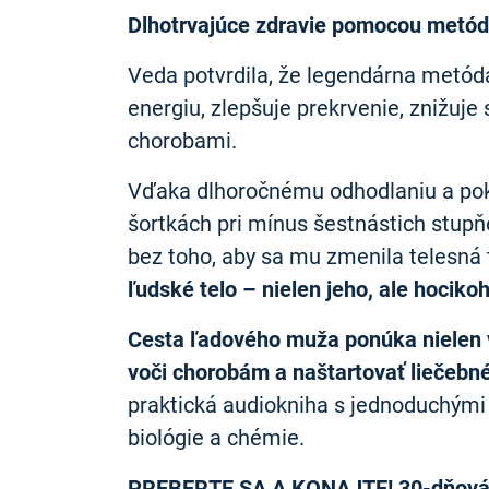
Dlhotrvajúce zdravie pomocou metó
Veda potvrdila, že legendárna metód
energiu, zlepšuje prekrvenie, znižuje
chorobami.
Vďaka dlhoročnému odhodlaniu a poku
šortkách pri mínus šestnástich stupň
bez toho, aby sa mu zmenila telesná 
ľudské telo – nielen jeho, ale hocikoh
Cesta ľadového muža ponúka nielen v
voči chorobám a naštartovať liečebné 
praktická audiokniha s jednoduchými
biológie a chémie.
PREBERTE SA A KONAJTE! 30-dňová vý