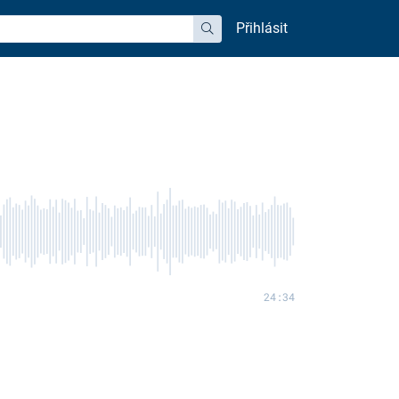
Přihlásit
hledat
24:34