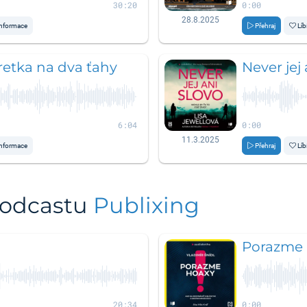
30:20
0:00
28.8.2025
nformace
Přehraj
Líb
retka na dva ťahy
Never jej 
6:04
0:00
11.3.2025
nformace
Přehraj
Líb
podcastu
Publixing
Porazme 
20:34
0:00