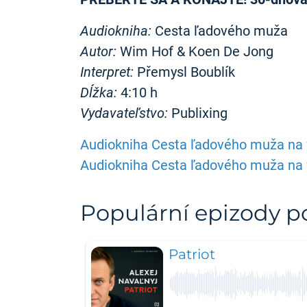
Audiokniha:
Cesta ľadového muža
Autor:
Wim Hof & Koen De Jong
Interpret:
Přemysl Boublík
Dĺžka:
4:10 h
Vydavateľstvo:
Publixing
Audiokniha Cesta ľadového muža na w
Audiokniha Cesta ľadového muža na
Populární epizody 
Patriot