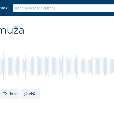
ntakt
 muža
Líbí se
Vložit