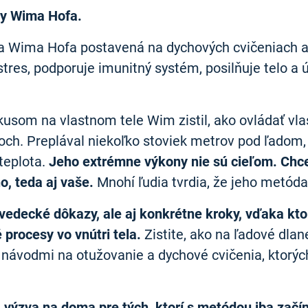
dy Wima Hofa.
a Wima Hofa postavená na dychových cvičeniach a
 stres, podporuje imunitný systém, posilňuje telo 
som na vlastnom tele Wim zistil, ako ovládať vlas
och. Preplával niekoľko stoviek metrov pod ľadom,
teplota.
Jeho extrémne výkony nie sú cieľom. Chce
o, teda aj vaše.
Mnohí ľudia tvrdia, že jeho metóda 
edecké dôkazy, ale aj konkrétne kroky, vďaka kto
procesy vo vnútri tela.
Zistite, ako na ľadové dlane
 návodmi na otužovanie a dychové cvičenia, ktorý
zva na doma pre tých, ktorí s metódou iba začín