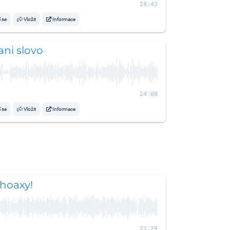
28:43
í se
Vložit
Informace
ani slovo
24:08
í se
Vložit
Informace
hoaxy!
23:29