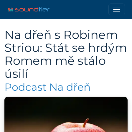
Na dřeň s Robinem
Striou: Stát se hrdým
Romem mě stálo
úsilí
Podcast Na dřeň