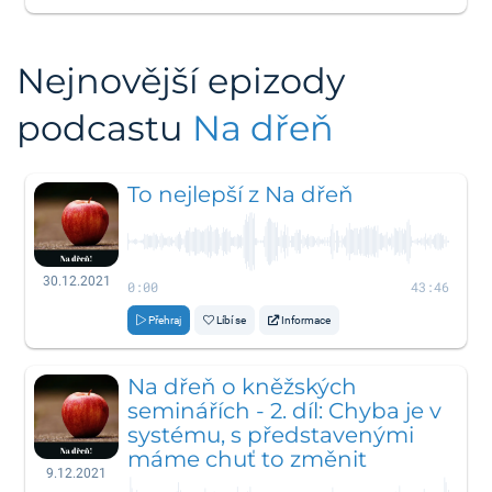
Nejnovější epizody
podcastu
Na dřeň
To nejlepší z Na dřeň
30.12.2021
0:00
43:46
Přehraj
Líbí se
Informace
Na dřeň o kněžských
seminářích - 2. díl: Chyba je v
systému, s představenými
máme chuť to změnit
9.12.2021