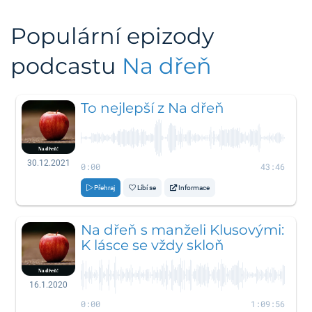
Populární epizody
podcastu
Na dřeň
To nejlepší z Na dřeň
30.12.2021
0:00
43:46
Přehraj
Líbí se
Informace
Na dřeň s manželi Klusovými:
K lásce se vždy skloň
16.1.2020
0:00
1:09:56