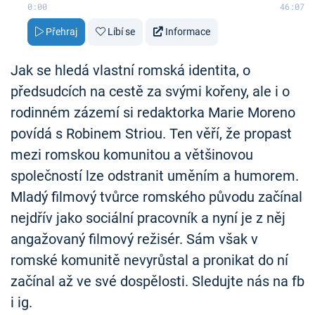
0:00
46:07
Přehraj
Líbí se
Informace
Jak se hledá vlastní romská identita, o
předsudcích na cestě za svými kořeny, ale i o
rodinném zázemí si redaktorka Marie Moreno
povídá s Robinem Striou. Ten věří, že propast
mezi romskou komunitou a většinovou
společností lze odstranit uměním a humorem.
Mladý filmový tvůrce romského původu začínal
nejdřív jako sociální pracovník a nyní je z něj
angažovaný filmový režisér. Sám však v
romské komunitě nevyrůstal a pronikat do ní
začínal až ve své dospělosti. Sledujte nás na fb
i ig.