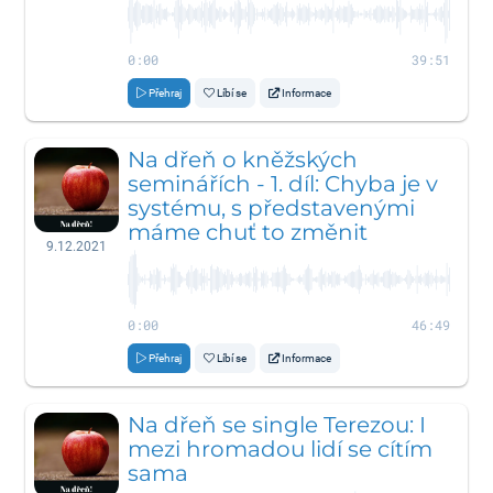
0:00
39:51
Přehraj
Líbí se
Informace
Na dřeň o kněžských
seminářích - 1. díl: Chyba je v
systému, s představenými
máme chuť to změnit
9.12.2021
0:00
46:49
Přehraj
Líbí se
Informace
Na dřeň se single Terezou: I
mezi hromadou lidí se cítím
sama