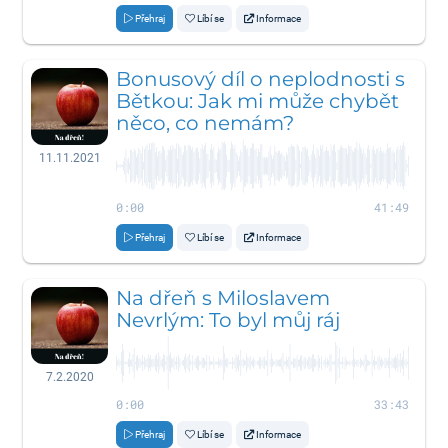
Přehraj
Líbí se
Informace
Bonusový díl o neplodnosti s
Bětkou: Jak mi může chybět
něco, co nemám?
11.11.2021
0:00
41:49
Přehraj
Líbí se
Informace
Na dřeň s Miloslavem
Nevrlým: To byl můj ráj
7.2.2020
0:00
33:43
Přehraj
Líbí se
Informace