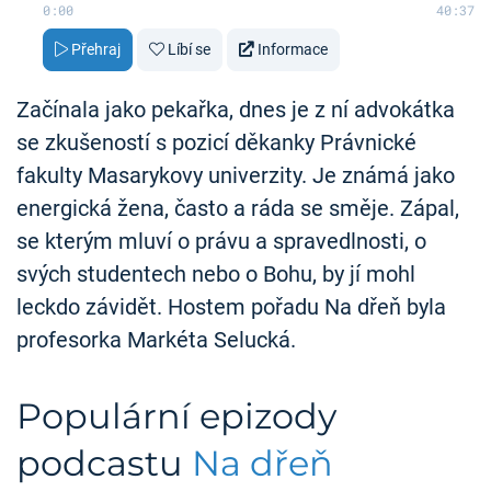
0:00
40:37
Přehraj
Líbí se
Informace
Začínala jako pekařka, dnes je z ní advokátka
se zkušeností s pozicí děkanky Právnické
fakulty Masarykovy univerzity. Je známá jako
energická žena, často a ráda se směje. Zápal,
se kterým mluví o právu a spravedlnosti, o
svých studentech nebo o Bohu, by jí mohl
leckdo závidět. Hostem pořadu Na dřeň byla
profesorka Markéta Selucká.
Populární epizody
podcastu
Na dřeň