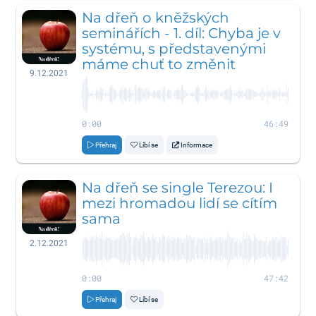
Na dřeň o kněžských
seminářích - 1. díl: Chyba je v
systému, s představenými
máme chuť to změnit
9.12.2021
0:00
46:49
Přehraj
Líbí se
Informace
Na dřeň se single Terezou: I
mezi hromadou lidí se cítím
sama
2.12.2021
0:00
47:42
Přehraj
Líbí se