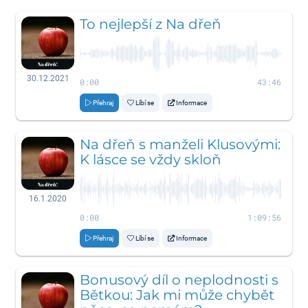
To nejlepší z Na dřeň
30.12.2021
0:00
43:46
Přehraj
Líbí se
Informace
Na dřeň s manželi Klusovými:
K lásce se vždy skloň
16.1.2020
0:00
1:09:56
Přehraj
Líbí se
Informace
Bonusový díl o neplodnosti s
Bětkou: Jak mi může chybět