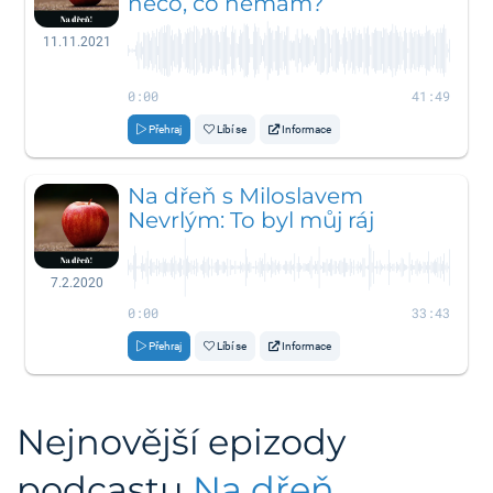
něco, co nemám?
11.11.2021
0:00
41:49
Přehraj
Líbí se
Informace
Na dřeň s Miloslavem
Nevrlým: To byl můj ráj
7.2.2020
0:00
33:43
Přehraj
Líbí se
Informace
Nejnovější epizody
podcastu
Na dřeň