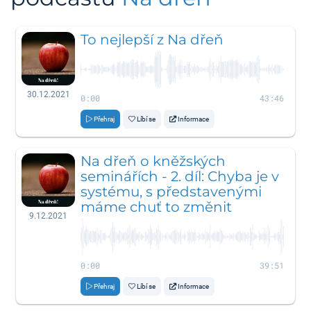
To nejlepší z Na dřeň
30.12.2021
0:00
43:46
Přehraj
Líbí se
Informace
Na dřeň o kněžských
seminářích - 2. díl: Chyba je v
systému, s představenými
máme chuť to změnit
9.12.2021
0:00
39:51
Přehraj
Líbí se
Informace