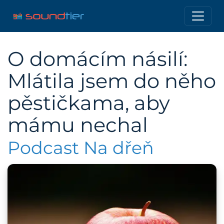
O domácím násilí:
Mlátila jsem do něho
pěstičkama, aby
mámu nechal
Podcast Na dřeň