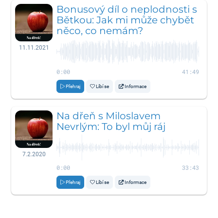
Bonusový díl o neplodnosti s
Bětkou: Jak mi může chybět
něco, co nemám?
11.11.2021
0:00
41:49
Přehraj
Líbí se
Informace
Na dřeň s Miloslavem
Nevrlým: To byl můj ráj
7.2.2020
0:00
33:43
Přehraj
Líbí se
Informace