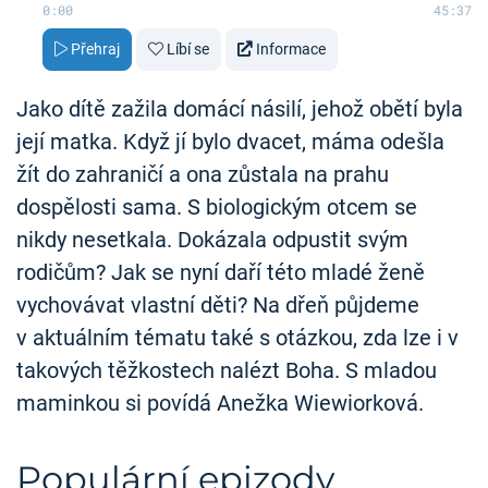
0:00
45:37
Přehraj
Líbí se
Informace
Jako dítě zažila domácí násilí, jehož obětí byla
její matka. Když jí bylo dvacet, máma odešla
žít do zahraničí a ona zůstala na prahu
dospělosti sama. S biologickým otcem se
nikdy nesetkala. Dokázala odpustit svým
rodičům? Jak se nyní daří této mladé ženě
vychovávat vlastní děti? Na dřeň půjdeme
v aktuálním tématu také s otázkou, zda lze i v
takových těžkostech nalézt Boha. S mladou
maminkou si povídá Anežka Wiewiorková.
Populární epizody