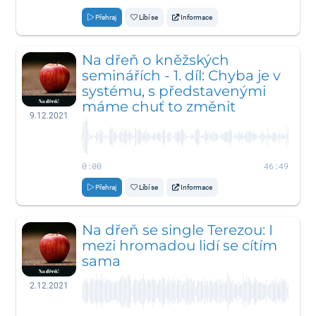
Přehraj
Líbí se
Informace
Na dřeň o kněžských
seminářích - 1. díl: Chyba je v
systému, s představenými
máme chuť to změnit
9.12.2021
0:00
46:49
Přehraj
Líbí se
Informace
Na dřeň se single Terezou: I
mezi hromadou lidí se cítím
sama
2.12.2021