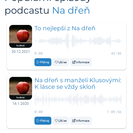
podcastu
Na dřeň
To nejlepší z Na dřeň
30.12.2021
0:00
43:46
Přehraj
Líbí se
Informace
Na dřeň s manželi Klusovými:
K lásce se vždy skloň
16.1.2020
0:00
1:09:56
Přehraj
Líbí se
Informace