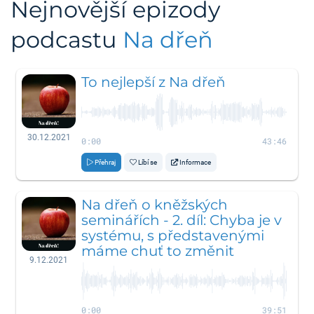
Nejnovější epizody
podcastu
Na dřeň
To nejlepší z Na dřeň
30.12.2021
0:00
43:46
Přehraj
Líbí se
Informace
Na dřeň o kněžských
seminářích - 2. díl: Chyba je v
systému, s představenými
máme chuť to změnit
9.12.2021
0:00
39:51