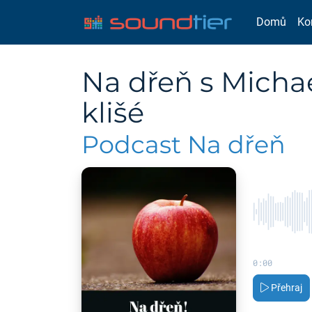
Domů
Ko
Na dřeň s Micha
klišé
Podcast Na dřeň
0:00
Přehraj