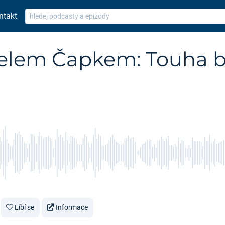
ntakt
elem Čapkem: Touha b
Líbí se
Informace