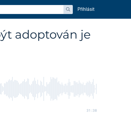
Přihlásit
hledat
ýt adoptován je
31:38