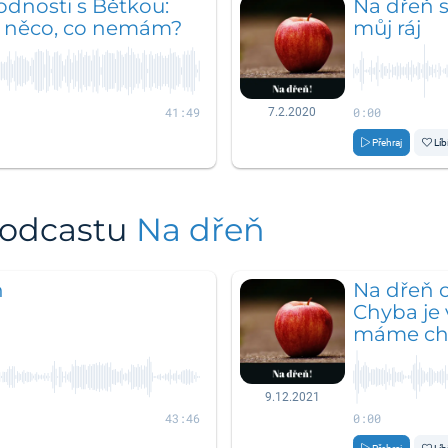
odnosti s Bětkou:
Na dřeň s
t něco, co nemám?
můj ráj
41:49
0:00
7.2.2020
Přehraj
Líb
podcastu
Na dřeň
ň
Na dřeň o
Chyba je 
máme chu
9.12.2021
43:46
0:00