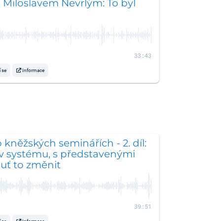
 Miloslavem Nevrlým: To byl
33:43
í se
Informace
 kněžských seminářích - 2. díl:
v systému, s představenými
ť to změnit
39:51