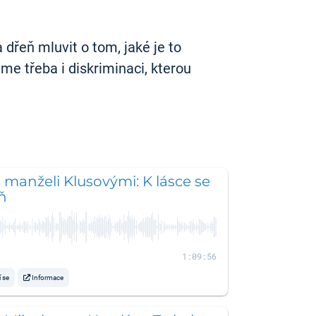
řeň mluvit o tom, jaké je to
me třeba i diskriminaci, kterou
 manželi Klusovými: K lásce se
ň
1:09:56
í se
Informace