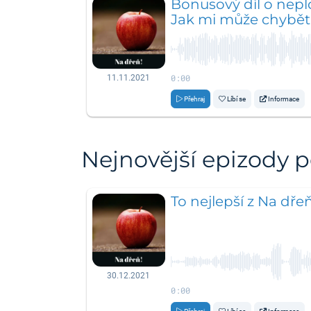
Bonusový díl o nepl
Jak mi může chybě
0:00
11.11.2021
Přehraj
Líbí se
Informace
Nejnovější epizody 
To nejlepší z Na dře
30.12.2021
0:00