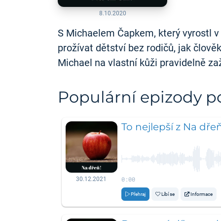
8.10.2020
S Michaelem Čapkem, který vyrostl v
prožívat dětství bez rodičů, jak člo
Michael na vlastní kůži pravidelně za
Populární epizody 
To nejlepší z Na dře
0:00
30.12.2021
Přehraj
Líbí se
Informace