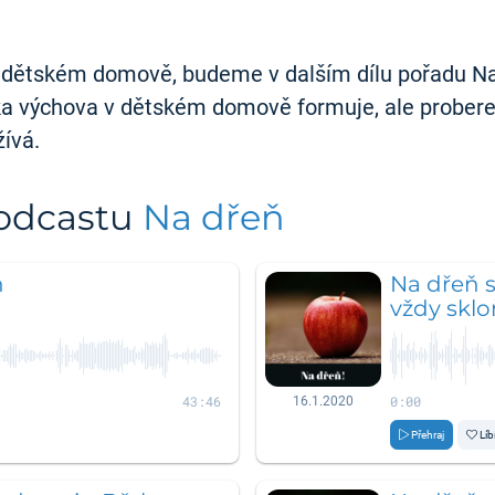
 dětském domově, budeme v dalším dílu pořadu Na d
věka výchova v dětském domově formuje, ale probere
žívá.
podcastu
Na dřeň
ň
Na dřeň s
vždy sklo
43:46
0:00
16.1.2020
Přehraj
Líb