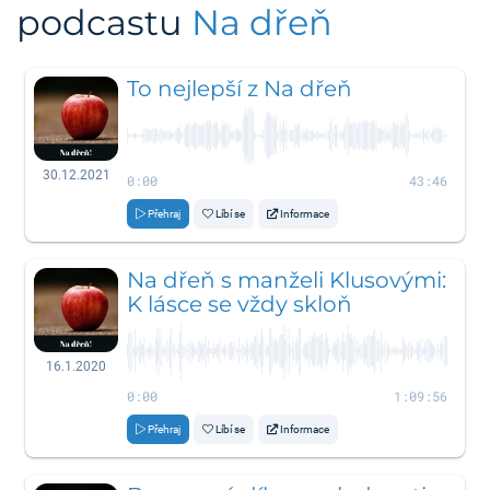
podcastu
Na dřeň
To nejlepší z Na dřeň
30.12.2021
0:00
43:46
Přehraj
Líbí se
Informace
Na dřeň s manželi Klusovými:
K lásce se vždy skloň
16.1.2020
0:00
1:09:56
Přehraj
Líbí se
Informace