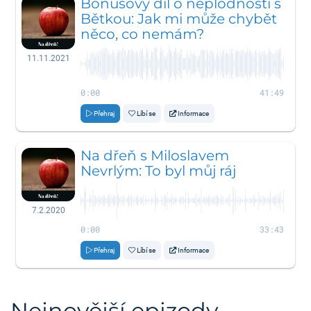
Bonusový díl o neplodnosti s
Bětkou: Jak mi může chybět
něco, co nemám?
11.11.2021
0:00
41:49
Přehraj
Líbí se
Informace
Na dřeň s Miloslavem
Nevrlým: To byl můj ráj
7.2.2020
0:00
33:43
Přehraj
Líbí se
Informace
Nejnovější epizody