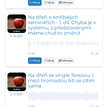
Přehraj
Líbí se
Informace
Na dřeň o kněžských
seminářích - 1. díl: Chyba je v
systému, s představenými
máme chuť to změnit
9.12.2021
0:00
46:49
Přehraj
Líbí se
Informace
Na dřeň se single Terezou: I
mezi hromadou lidí se cítím
sama
2.12.2021
0:00
47:42