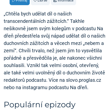
Přehraj
Líbí se
Informace
„Chtěla bych udělat díl o našich
transcendentálních zážitcích.“ Takhle
nešikovně jsem svým kolegům v podcastu Na
dřeň předestřela svůj nápad udělat díl o našich
duchovních zážitcích a věcech mezi „nebem a
zemí“. Chvíli trvalo, než jsem jim to vysvětlila
pořádně a přesvědčila je, ale nakonec všichni
souhlasili. Vznikl tak velmi osobní, otevřený,
ale také velmi uvolněný díl o duchovním životě
redaktorů podcastu. Více na slovo.proglas.cz
nebo na instagramu podcastu Na dřeň.
Populární epizody