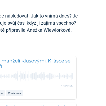
de následovat. Jak to vnímá dnes? Je
uje svůj čas, když ji zajímá všechno?
votě připravila Anežka Wiewiorková.
 manželi Klusovými: K lásce se
ň
1:09:56
í se
Informace