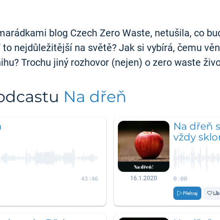
amarádkami blog Czech Zero Waste, netušila, co bu
o nejdůležitější na světě? Jak si vybírá, čemu věn
knihu? Trochu jiný rozhovor (nejen) o zero waste ži
podcastu
Na dřeň
ň
Na dřeň s
vždy sklo
43:46
0:00
16.1.2020
Přehraj
Líb