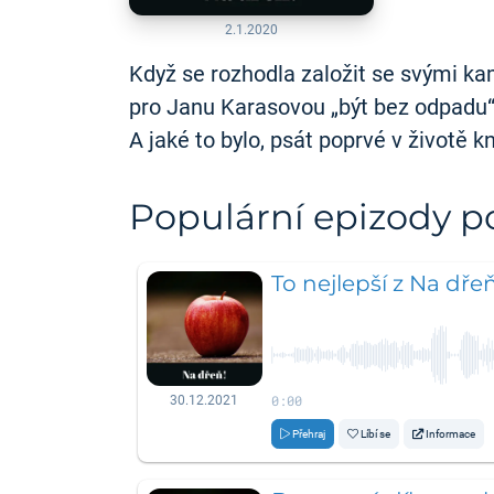
2.1.2020
Když se rozhodla založit se svými k
pro Janu Karasovou „být bez odpadu“ t
A jaké to bylo, psát poprvé v životě 
Populární epizody 
To nejlepší z Na dře
0:00
30.12.2021
Přehraj
Líbí se
Informace