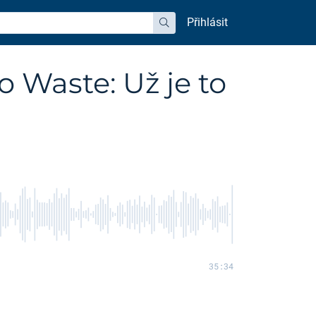
Přihlásit
hledat
 Waste: Už je to
35:34