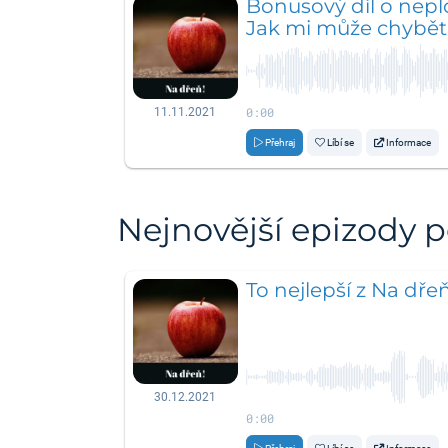
Bonusový díl o nepl
Jak mi může chybě
0:00
11.11.2021
Přehraj
Líbí se
Informace
Nejnovější epizody 
To nejlepší z Na dře
30.12.2021
0:00