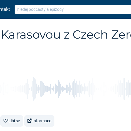
ntakt
Karasovou z Czech Zero
Líbí se
Informace