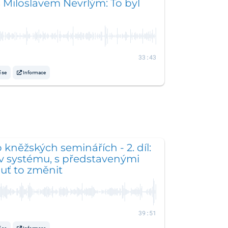
 Miloslavem Nevrlým: To byl
33:43
í se
Informace
 kněžských seminářích - 2. díl:
v systému, s představenými
ť to změnit
39:51