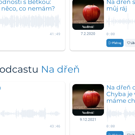
odnosti s Bětkou:
Na dřeň s
t něco, co nemám?
můj ráj
41:49
0:00
7.2.2020
Přehraj
Líb
podcastu
Na dřeň
ň
Na dřeň o
Chyba je 
máme chu
9.12.2021
43:46
0:00