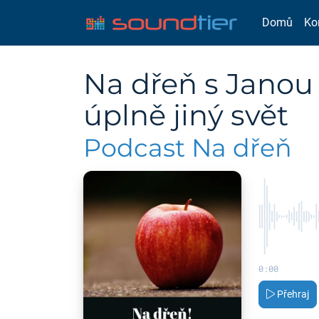
Domů
Ko
Na dřeň s Janou 
úplně jiný svět
Podcast Na dřeň
0:00
Přehraj