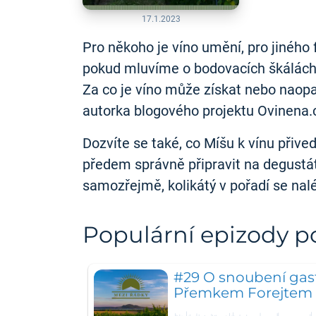
17.1.2023
Pro někoho je víno umění, pro jiného
pokud mluvíme o bodovacích škálách a
Za co je víno může získat nebo naopa
autorka blogového projektu Ovinena.
Dozvíte se také, co Míšu k vínu přive
předem správně připravit na degustát
samozřejmě, kolikátý v pořadí se nalé
Populární epizody 
#29 O snoubení gas
Přemkem Forejtem