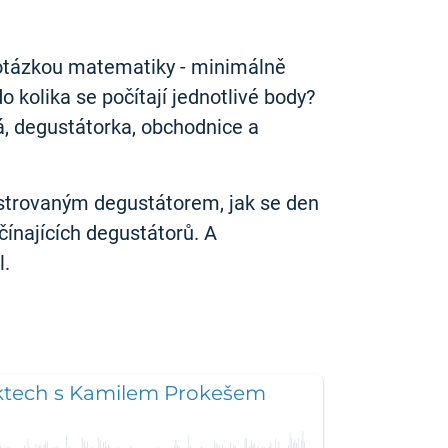
é otázkou matematiky - minimálně
kolika se počítají jednotlivé body?
á, degustátorka, obchodnice a
egistrovaným degustátorem, jak se den
ínajících degustátorů. A
l.
ktech s Kamilem Prokešem