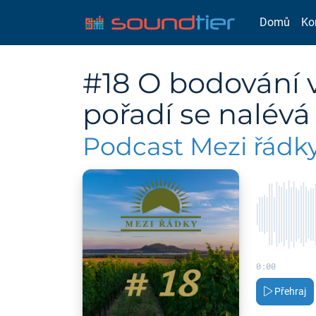
Domů
Ko
#18 O bodování v
pořadí se nalévá
Podcast Mezi řádk
0:00
Přehraj