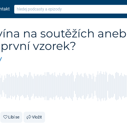
ntakt
ína na soutěžích aneb 
 první vzorek?
y
Líbí se
Vložit