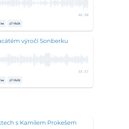
46:30
í se
Vložit
acátém výročí Sonberku
55:37
í se
Vložit
ktech s Kamilem Prokešem