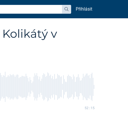
Přihlásit
hledat
Kolikátý v
52:15