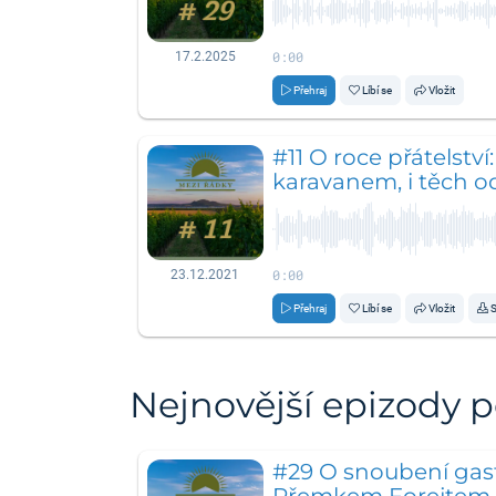
0:00
17.2.2025
Přehraj
Líbí se
Vložit
#11 O roce přátelství
karavanem, i těch o
0:00
23.12.2021
Přehraj
Líbí se
Vložit
S
Nejnovější epizody 
#29 O snoubení gas