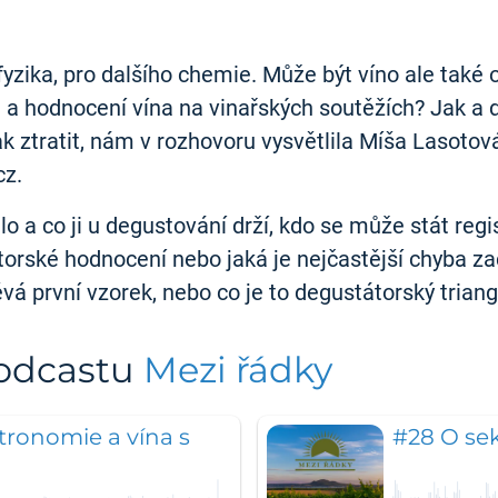
 fyzika, pro dalšího chemie. Může být víno ale tak
 hodnocení vína na vinařských soutěžích? Jak a do 
k ztratit, nám v rozhovoru vysvětlila Míša Lasotov
cz.
dlo a co ji u degustování drží, kdo se může stát r
orské hodnocení nebo jaká je nejčastější chyba zač
vá první vzorek, nebo co je to degustátorský triang
podcastu
Mezi řádky
tronomie a vína s
#28 O se