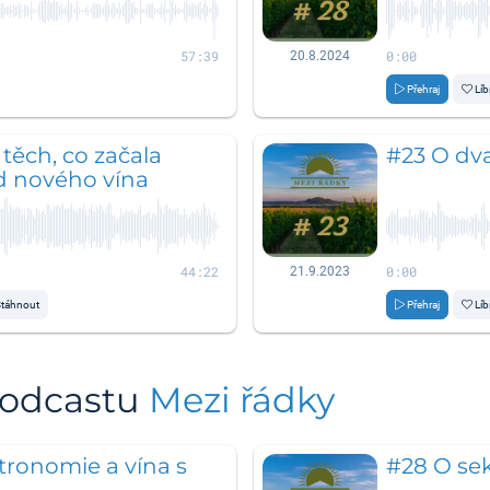
57:39
0:00
20.8.2024
Přehraj
Líb
: těch, co začala
#23 O dv
d nového vína
44:22
0:00
21.9.2023
táhnout
Přehraj
Líb
podcastu
Mezi řádky
tronomie a vína s
#28 O se