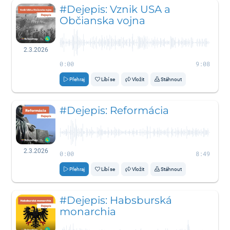
#Dejepis: Vznik USA a
Občianska vojna
2.3.2026
0:00
9:08
Přehraj
Líbí se
Vložit
Stáhnout
#Dejepis: Reformácia
2.3.2026
0:00
8:49
Přehraj
Líbí se
Vložit
Stáhnout
#Dejepis: Habsburská
monarchia