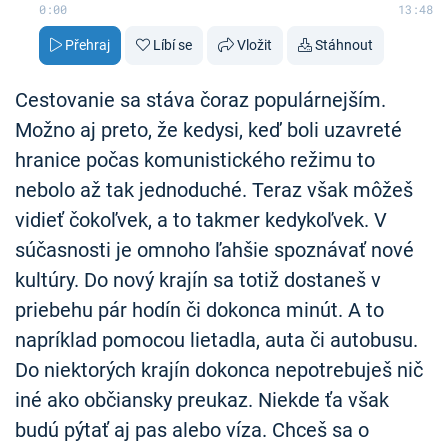
0:00
13:48
Přehraj
Líbí se
Vložit
Stáhnout
Cestovanie sa stáva čoraz populárnejším.
Možno aj preto, že kedysi, keď boli uzavreté
hranice počas komunistického režimu to
nebolo až tak jednoduché. Teraz však môžeš
vidieť čokoľvek, a to takmer kedykoľvek. V
súčasnosti je omnoho ľahšie spoznávať nové
kultúry. Do nový krajín sa totiž dostaneš v
priebehu pár hodín či dokonca minút. A to
napríklad pomocou lietadla, auta či autobusu.
Do niektorých krajín dokonca nepotrebuješ nič
iné ako občiansky preukaz. Niekde ťa však
budú pýtať aj pas alebo víza. Chceš sa o