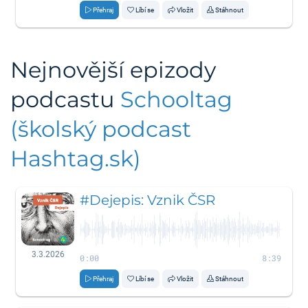
Přehraj
Líbí se
Vložit
Stáhnout
Nejnovější epizody
podcastu
Schooltag
(školský podcast
Hashtag.sk)
#Dejepis: Vznik ČSR
3.3.2026
0:00
8:39
Přehraj
Líbí se
Vložit
Stáhnout