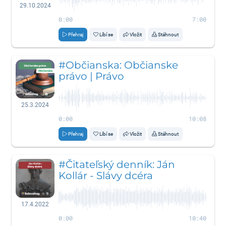
29.10.2024
0:00
7:00
Přehraj
Líbí se
Vložit
Stáhnout
#Občianska: Občianske
právo | Právo
25.3.2024
0:00
10:08
Přehraj
Líbí se
Vložit
Stáhnout
#Čitateľský denník: Ján
Kollár - Slávy dcéra
17.4.2022
0:00
10:40