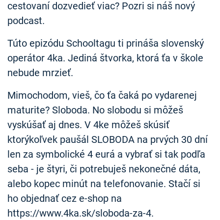
cestovaní dozvedieť viac? Pozri si náš nový
podcast.
Túto epizódu Schooltagu ti prináša slovenský
operátor 4ka. Jediná štvorka, ktorá ťa v škole
nebude mrzieť.
Mimochodom, vieš, čo ťa čaká po vydarenej
maturite? Sloboda. No slobodu si môžeš
vyskúšať aj dnes. V 4ke môžeš skúsiť
ktorýkoľvek paušál SLOBODA na prvých 30 dní
len za symbolické 4 eurá a vybrať si tak podľa
seba - je štyri, či potrebuješ nekonečné dáta,
alebo kopec minút na telefonovanie. Stačí si
ho objednať cez e-shop na
https://www.4ka.sk/sloboda-za-4.