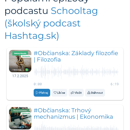
podcastu
Schooltag
(školský podcast
Hashtag.sk)
#Občianska: Základy filozofie
| Filozofia
17.2.2025
0:00
6:19
Přehraj
Líbí se
Vložit
Stáhnout
#Občianska: Trhový
mechanizmus | Ekonomika