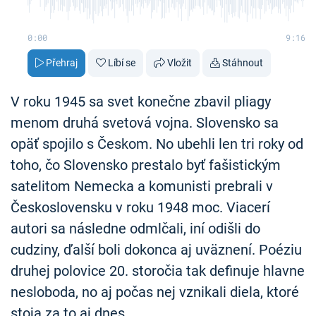
0:00
9:16
Přehraj
Líbí se
Vložit
Stáhnout
V roku 1945 sa svet konečne zbavil pliagy
menom druhá svetová vojna. Slovensko sa
opäť spojilo s Českom. No ubehli len tri roky od
toho, čo Slovensko prestalo byť fašistickým
satelitom Nemecka a komunisti prebrali v
Československu v roku 1948 moc. Viacerí
autori sa následne odmlčali, iní odišli do
cudziny, ďalší boli dokonca aj uväznení. Poéziu
druhej polovice 20. storočia tak definuje hlavne
nesloboda, no aj počas nej vznikali diela, ktoré
stoja za to aj dnes.