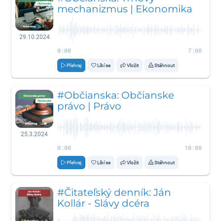
mechanizmus | Ekonomika
29.10.2024
0:00
7:00
Přehraj
Líbí se
Vložit
Stáhnout
#Občianska: Občianske
právo | Právo
25.3.2024
0:00
10:08
Přehraj
Líbí se
Vložit
Stáhnout
#Čitateľský denník: Ján
Kollár - Slávy dcéra