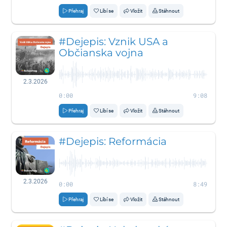
Přehraj
Líbí se
Vložit
Stáhnout
#Dejepis: Vznik USA a
Občianska vojna
2.3.2026
0:00
9:08
Přehraj
Líbí se
Vložit
Stáhnout
#Dejepis: Reformácia
2.3.2026
0:00
8:49
Přehraj
Líbí se
Vložit
Stáhnout