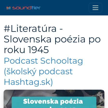
#Literatúra -
Slovenska poézia po
roku 1945
Podcast Schooltag
(školský podcast
Hashtag.sk)