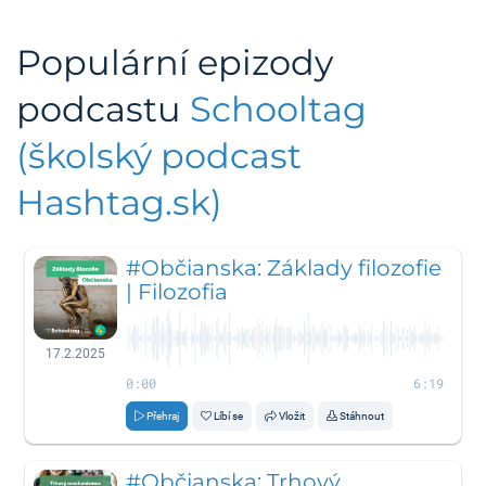
Populární epizody
podcastu
Schooltag
(školský podcast
Hashtag.sk)
#Občianska: Základy filozofie
| Filozofia
17.2.2025
0:00
6:19
Přehraj
Líbí se
Vložit
Stáhnout
#Občianska: Trhový