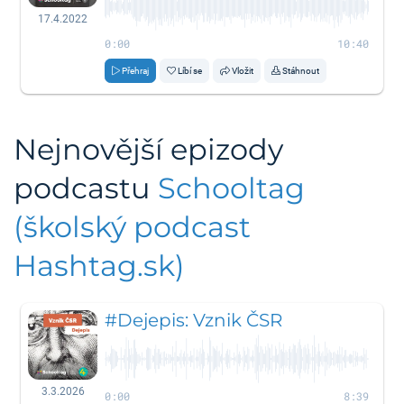
17.4.2022
0:00
10:40
Přehraj
Líbí se
Vložit
Stáhnout
Nejnovější epizody
podcastu
Schooltag
(školský podcast
Hashtag.sk)
#Dejepis: Vznik ČSR
3.3.2026
0:00
8:39