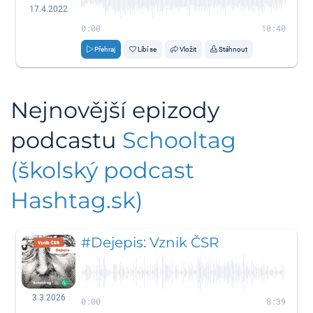
17.4.2022
0:00
10:40
Přehraj
Líbí se
Vložit
Stáhnout
Nejnovější epizody
podcastu
Schooltag
(školský podcast
Hashtag.sk)
#Dejepis: Vznik ČSR
3.3.2026
0:00
8:39