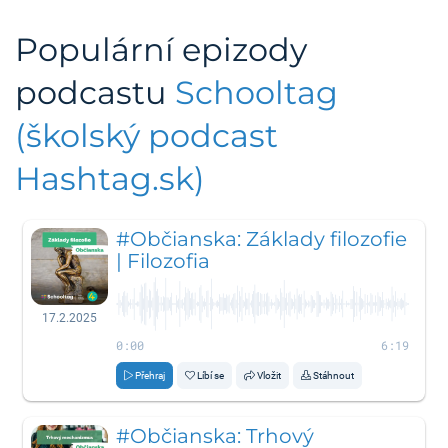
Populární epizody
podcastu
Schooltag
(školský podcast
Hashtag.sk)
#Občianska: Základy filozofie
| Filozofia
17.2.2025
0:00
6:19
Přehraj
Líbí se
Vložit
Stáhnout
#Občianska: Trhový