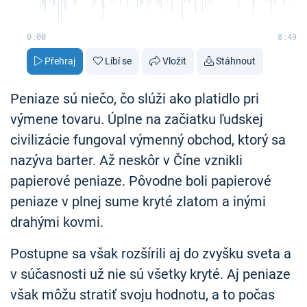
0:00
8:49
Přehraj
Líbí se
Vložit
Stáhnout
Peniaze sú niečo, čo slúži ako platidlo pri
výmene tovaru. Úplne na začiatku ľudskej
civilizácie fungoval výmenný obchod, ktorý sa
nazýva barter. Až neskôr v Číne vznikli
papierové peniaze. Pôvodne boli papierové
peniaze v plnej sume kryté zlatom a inými
drahými kovmi.
Postupne sa však rozšírili aj do zvyšku sveta a
v súčasnosti už nie sú všetky kryté. Aj peniaze
však môžu stratiť svoju hodnotu, a to počas