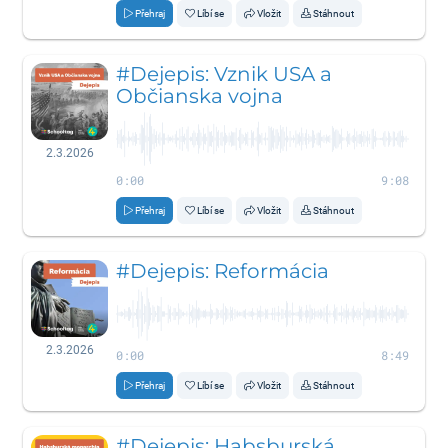
Přehraj
Líbí se
Vložit
Stáhnout
#Dejepis: Vznik USA a
Občianska vojna
2.3.2026
0:00
9:08
Přehraj
Líbí se
Vložit
Stáhnout
#Dejepis: Reformácia
2.3.2026
0:00
8:49
Přehraj
Líbí se
Vložit
Stáhnout
#Dejepis: Habsburská