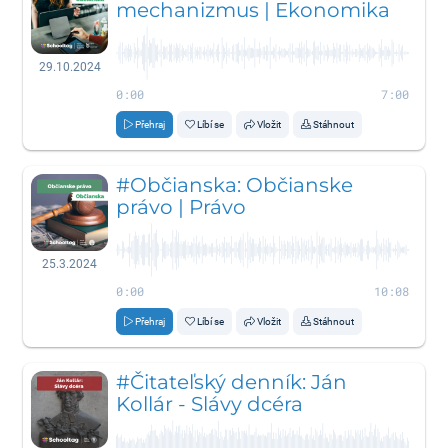
mechanizmus | Ekonomika
29.10.2024
0:00
7:00
Přehraj
Líbí se
Vložit
Stáhnout
#Občianska: Občianske
právo | Právo
25.3.2024
0:00
10:08
Přehraj
Líbí se
Vložit
Stáhnout
#Čitateľský denník: Ján
Kollár - Slávy dcéra