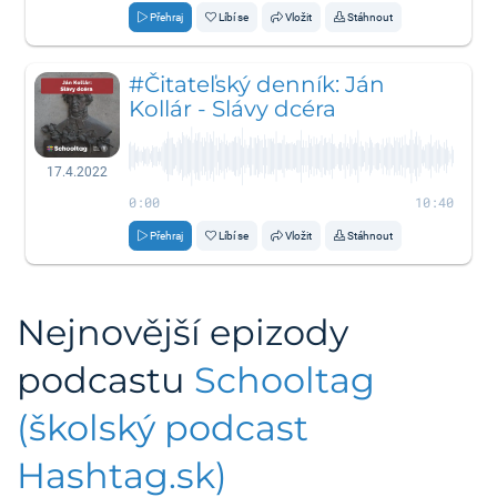
Přehraj
Líbí se
Vložit
Stáhnout
#Čitateľský denník: Ján
Kollár - Slávy dcéra
17.4.2022
0:00
10:40
Přehraj
Líbí se
Vložit
Stáhnout
Nejnovější epizody
podcastu
Schooltag
(školský podcast
Hashtag.sk)