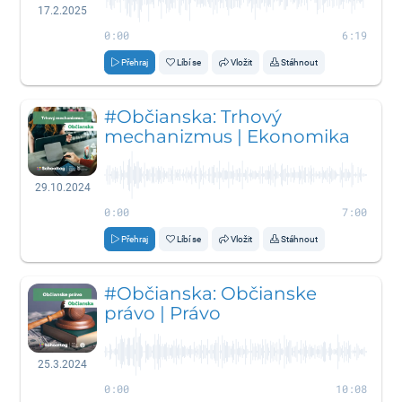
17.2.2025
0:00
6:19
Přehraj
Líbí se
Vložit
Stáhnout
#Občianska: Trhový
mechanizmus | Ekonomika
29.10.2024
0:00
7:00
Přehraj
Líbí se
Vložit
Stáhnout
#Občianska: Občianske
právo | Právo
25.3.2024
0:00
10:08