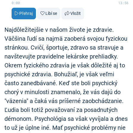
0:00
13:56
Přehraj
Líbí se
Vložit
Najdôležitejšie v našom živote je zdravie.
Väčšina ľudí sa najmä zaoberá svojou fyzickou
stránkou. Cvičí, športuje, zdravo sa stravuje a
navštevujte pravidelne lekárske prehliadky.
Okrem fyzického zdravia je však dôležité aj to
psychické zdravia. Bohužiaľ, je však veľmi
často zanedbávané. Keď ste boli psychický
chorý v minulosti znamenalo, že vás dajú do
"väzenia" a čaká vás príšerné zaobchádzanie.
Ľudia boli totiž považovaní za posadnutých
démonom. Psychológia sa však vyvíjala a dnes
to už je úplne iné. Mať psychické problémy nie