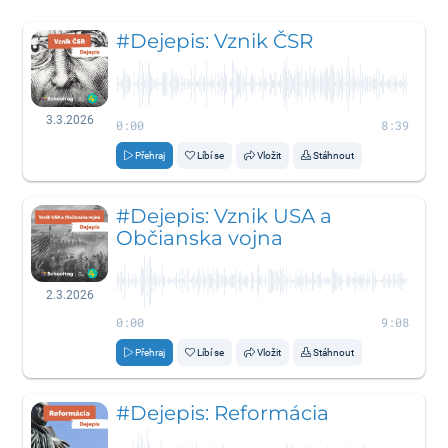
#Dejepis: Vznik ČSR
3.3.2026
0:00
8:39
Přehraj
Líbí se
Vložit
Stáhnout
#Dejepis: Vznik USA a
Občianska vojna
2.3.2026
0:00
9:08
Přehraj
Líbí se
Vložit
Stáhnout
#Dejepis: Reformácia