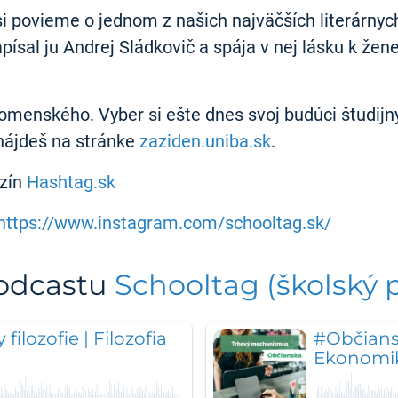
si povieme o jednom z našich najväčších literárnych
písal ju Andrej Sládkovič a spája v nej lásku k žene
Komenského. Vyber si ešte dnes svoj budúci študij
 nájdeš na stránke
zaziden.uniba.sk
.
azín
Hashtag.sk
https://www.instagram.com/schooltag.sk/
podcastu
Schooltag (školský 
ilozofie | Filozofia
#Občians
Ekonomi