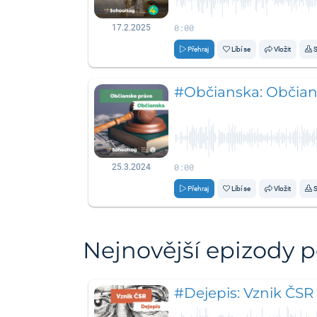
0:00
17.2.2025
Přehraj
Líbí se
Vložit
S
#Občianska: Občians
0:00
25.3.2024
Přehraj
Líbí se
Vložit
S
Nejnovější epizody 
#Dejepis: Vznik ČSR