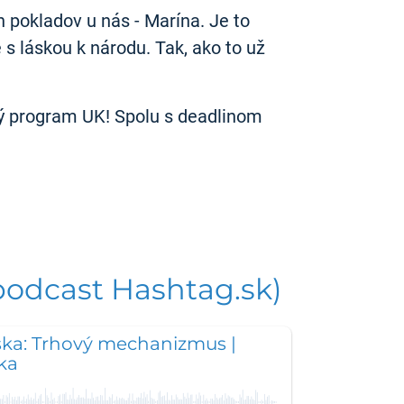
 pokladov u nás - Marína. Je to
 s láskou k národu. Tak, ako to už
ný program UK! Spolu s deadlinom
podcast Hashtag.sk)
ka: Trhový mechanizmus |
ka