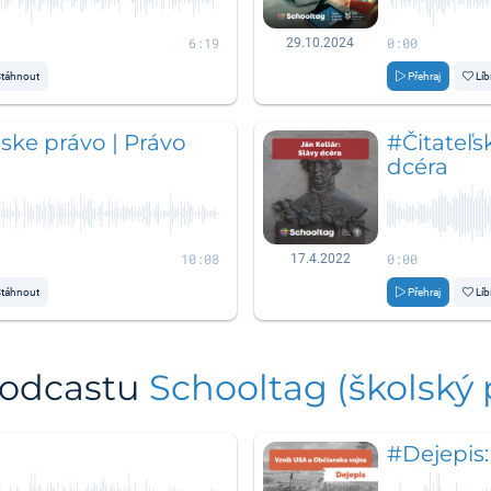
6:19
0:00
29.10.2024
táhnout
Přehraj
Líb
ke právo | Právo
#Čitateľsk
dcéra
10:08
0:00
17.4.2022
táhnout
Přehraj
Líb
podcastu
Schooltag (školský
#Dejepis: