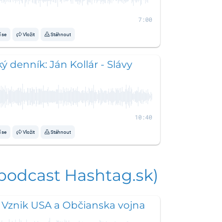
7:00
í se
Vložit
Stáhnout
ý denník: Ján Kollár - Slávy
10:40
í se
Vložit
Stáhnout
 podcast Hashtag.sk)
 Vznik USA a Občianska vojna