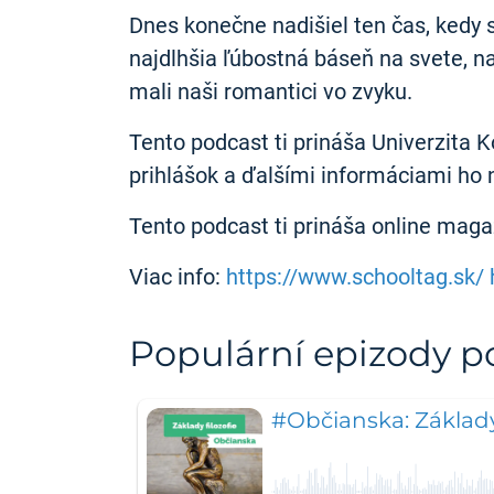
Dnes konečne nadišiel ten čas, kedy 
najdlhšia ľúbostná báseň na svete, na
mali naši romantici vo zvyku.
Tento podcast ti prináša Univerzita 
prihlášok a ďalšími informáciami ho
Tento podcast ti prináša online mag
Viac info:
https://www.schooltag.sk/
Populární epizody 
#Občianska: Základy f