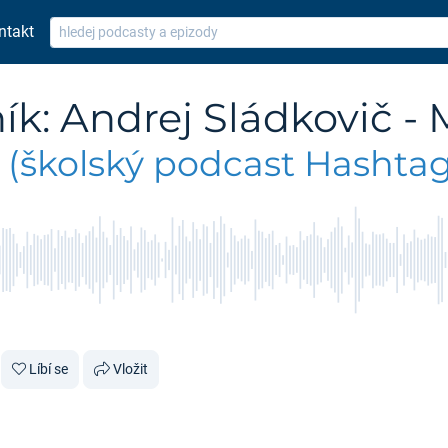
ntakt
ík: Andrej Sládkovič -
(školský podcast Hashtag
Líbí se
Vložit