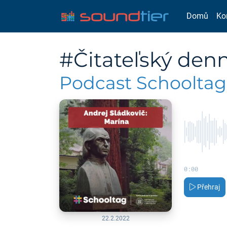
Domů
Ko
#Čitateľský denn
Podcast Schooltag 
0:00
Přehraj
22.2.2022