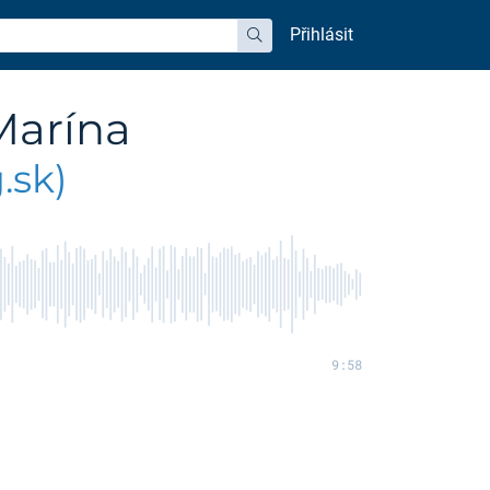
Přihlásit
hledat
 Marína
.sk)
9:58