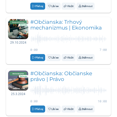
Přehraj
Líbí se
Vložit
Stáhnout
#Občianska: Trhový
mechanizmus | Ekonomika
29.10.2024
0:00
7:00
Přehraj
Líbí se
Vložit
Stáhnout
#Občianska: Občianske
právo | Právo
25.3.2024
0:00
10:08
Přehraj
Líbí se
Vložit
Stáhnout