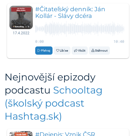
#Čitateľský denník: Ján
Kollár - Slávy dcéra
17.4.2022
0:00
10:40
Přehraj
Líbí se
Vložit
Stáhnout
Nejnovější epizody
podcastu
Schooltag
(školský podcast
Hashtag.sk)
#Dejepis: Vznik ČSR