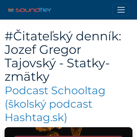
#Čitateľský denník:
Jozef Gregor
Tajovský - Statky-
zmätky
Podcast Schooltag
(školský podcast
Hashtag.sk)