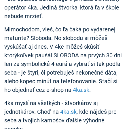
operátor 4ka. Jediná štvorka, ktorá ťa v škole
nebude mrzieť.
Mimochodom, vieš, čo ťa čaká po vydarenej
maturite? Sloboda. No slobodu si môžeš
vyskúšať aj dnes. V 4ke môžeš skúsiť
ktorýkoľvek paušál SLOBODA na prvých 30 dní
len za symbolické 4 eurá a vybrať si tak podľa
seba - je štyri, či potrebuješ nekonečné dáta,
alebo kopec minút na telefonovanie. Stačí si
ho objednať cez e-shop na
4ka.sk
.
4ka myslí na všetkých - štvorkárov aj
jednotkárov. Choď na
4ka.sk
, kde nájdeš pre
seba a tvojich kamošov ďalšie výhodné