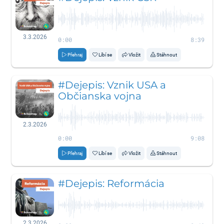
3.3.2026
0:00
8:39
Přehraj
Líbí se
Vložit
Stáhnout
#Dejepis: Vznik USA a
Občianska vojna
2.3.2026
0:00
9:08
Přehraj
Líbí se
Vložit
Stáhnout
#Dejepis: Reformácia
2.3.2026