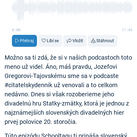
0:00
11:45
Přehraj
Líbí se
Vložit
Stáhnout
Možno sa ti zdá, že si v našich podcastoch toto
meno už videl. Áno, máš pravdu, Jozefovi
Gregorovi-Tajovskému sme sa v podcaste
#citatelskydennik už venovali a to celkom
nedávno. Dnes si však rozoberieme jeho
divadelnú hru Statky-zmätky, ktorá je jednou z
najznámejších slovenských divadelných hier
prvej polovice 20. storočia.
​​Túto epizódu Schooltagu ti prináša slovenský