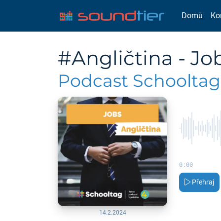
Domů
Ko
#Angličtina - Jo
Podcast Schooltag 
0:00
Přehraj
14.2.2024