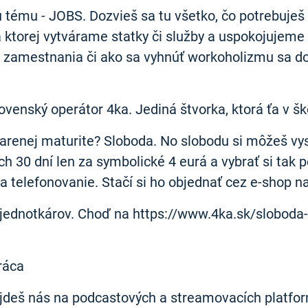
tému - JOBS. Dozvieš sa tu všetko, čo potrebuješ ve
ktorej vytvárame statky či služby a uspokojujeme n
zamestnania či ako sa vyhnúť workoholizmu sa doz
ovenský operátor 4ka. Jediná štvorka, ktorá ťa v š
arenej maturite? Sloboda. No slobodu si môžeš vys
30 dní len za symbolické 4 eurá a vybrať si tak pod
 telefonovanie. Stačí si ho objednať cez e-shop n
j jednotkárov. Choď na https://www.4ka.sk/sloboda-
práca
ájdeš nás na podcastových a streamovacích platfo