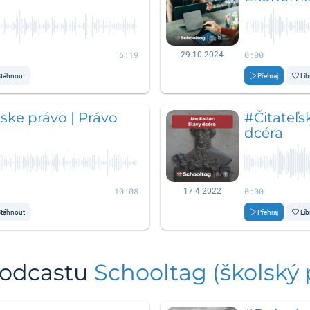
6:19
0:00
29.10.2024
táhnout
Přehraj
Líb
ke právo | Právo
#Čitateľsk
dcéra
10:08
0:00
17.4.2022
táhnout
Přehraj
Líb
podcastu
Schooltag (školský