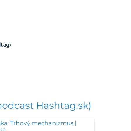
ltag/
podcast Hashtag.sk)
ka: Trhový mechanizmus |
ka