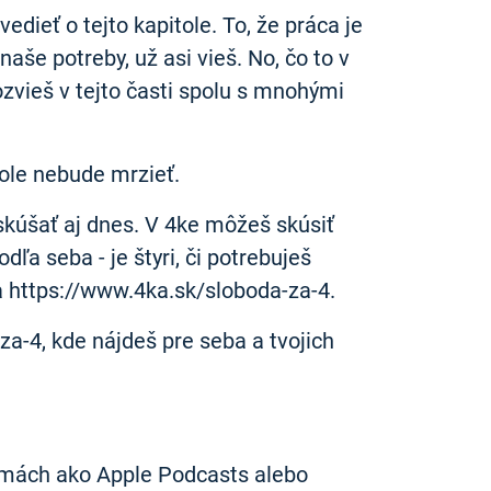
dieť o tejto kapitole. To, že práca je
aše potreby, už asi vieš. No, čo to v
vieš v tejto časti spolu s mnohými
kole nebude mrzieť.
kúšať aj dnes. V 4ke môžeš skúsiť
ľa seba - je štyri, či potrebuješ
a https://www.4ka.sk/sloboda-za-4.
za-4, kde nájdeš pre seba a tvojich
rmách ako Apple Podcasts alebo