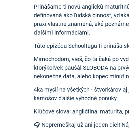
Prinášame ti novú anglickú maturitnú 
definovaná ako ľudská činnosť, vďaka 
praxi vlastne znamená, aké poznáme 
ďalšími informáciami.
Túto epizódu Schooltagu ti prináša sl
Mimochodom, vieš, čo ťa čaká po vyd
ktorýkoľvek paušál SLOBODA na prvých 
nekonečné dáta, alebo kopec minút na
4ka myslí na všetkých - štvorkárov a
kamošov ďalšie výhodné ponuky.
Kľúčové slová: angličtina, maturita, 
🎧 Nepremeškaj už ani jeden diel! N