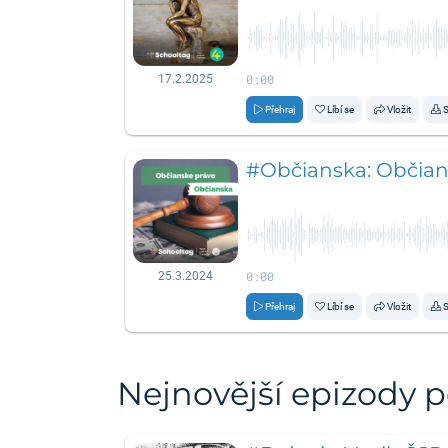
0:00
17.2.2025
Přehraj
Líbí se
Vložit
S
#Občianska: Občians
0:00
25.3.2024
Přehraj
Líbí se
Vložit
S
Nejnovější epizody 