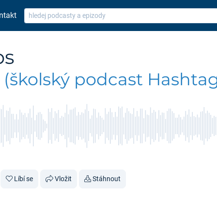
ntakt
bs
(školský podcast Hashtag
Líbí se
Vložit
Stáhnout