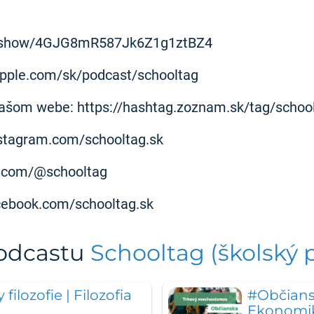
com/show/4GJG8mR587Jk6Z1g1ztBZ4
apple.com/sk/podcast/schooltag
našom webe: https://hashtag.zoznam.sk/tag/schoo
nstagram.com/schooltag.sk
ok.com/@schooltag
cebook.com/schooltag.sk
podcastu
Schooltag (školský 
ilozofie | Filozofia
#Občians
Ekonomi