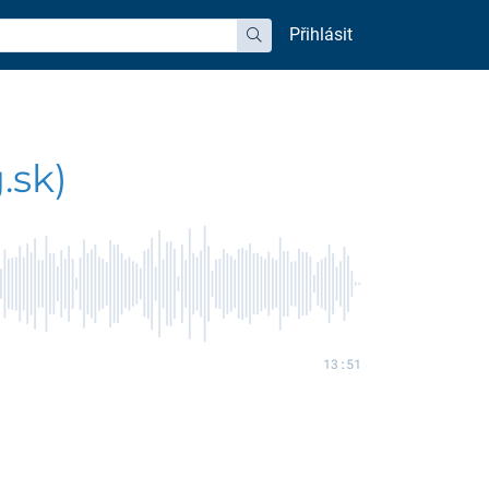
Přihlásit
hledat
.sk)
13:51