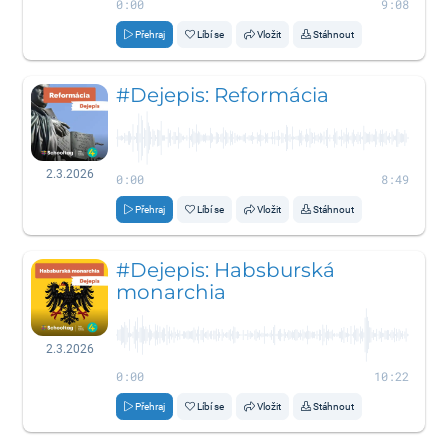
0:00
9:08
Přehraj
Líbí se
Vložit
Stáhnout
#Dejepis: Reformácia
2.3.2026
0:00
8:49
Přehraj
Líbí se
Vložit
Stáhnout
#Dejepis: Habsburská
monarchia
2.3.2026
0:00
10:22
Přehraj
Líbí se
Vložit
Stáhnout