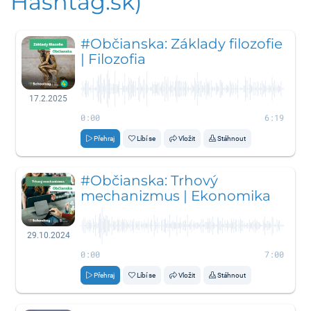
Hashtag.sk)
#Občianska: Základy filozofie
| Filozofia
17.2.2025
0:00
6:19
Přehraj
Líbí se
Vložit
Stáhnout
#Občianska: Trhový
mechanizmus | Ekonomika
29.10.2024
0:00
7:00
Přehraj
Líbí se
Vložit
Stáhnout