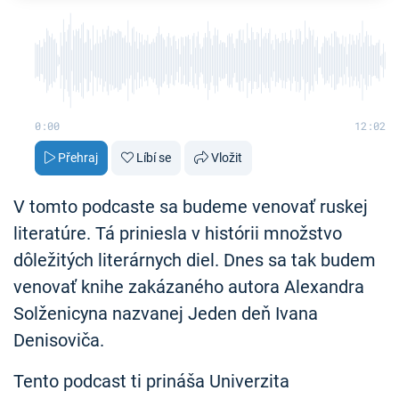
0:00
12:02
Přehraj
Líbí se
Vložit
V tomto podcaste sa budeme venovať ruskej
literatúre. Tá priniesla v histórii množstvo
dôležitých literárnych diel. Dnes sa tak budem
venovať knihe zakázaného autora Alexandra
Solženicyna nazvanej Jeden deň Ivana
Denisoviča.
Tento podcast ti prináša Univerzita