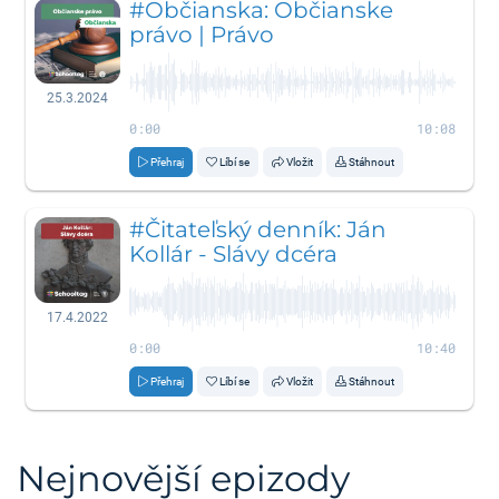
#Občianska: Občianske
právo | Právo
25.3.2024
0:00
10:08
Přehraj
Líbí se
Vložit
Stáhnout
#Čitateľský denník: Ján
Kollár - Slávy dcéra
17.4.2022
0:00
10:40
Přehraj
Líbí se
Vložit
Stáhnout
Nejnovější epizody