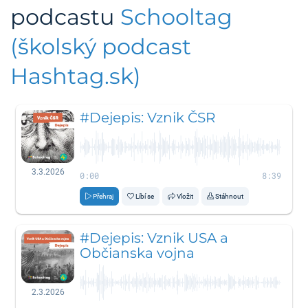
podcastu
Schooltag
(školský podcast
Hashtag.sk)
#Dejepis: Vznik ČSR
3.3.2026
0:00
8:39
Přehraj
Líbí se
Vložit
Stáhnout
#Dejepis: Vznik USA a
Občianska vojna
2.3.2026