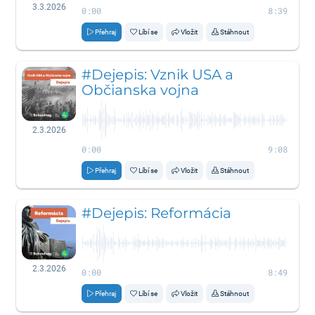
3.3.2026
0:00
8:39
Přehraj
Líbí se
Vložit
Stáhnout
#Dejepis: Vznik USA a
Občianska vojna
2.3.2026
0:00
9:08
Přehraj
Líbí se
Vložit
Stáhnout
#Dejepis: Reformácia
2.3.2026
0:00
8:49
Přehraj
Líbí se
Vložit
Stáhnout