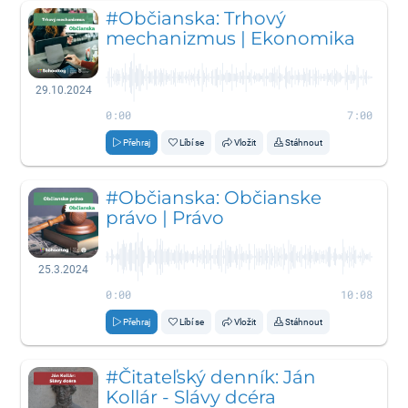
#Občianska: Trhový
mechanizmus | Ekonomika
29.10.2024
0:00
7:00
Přehraj
Líbí se
Vložit
Stáhnout
#Občianska: Občianske
právo | Právo
25.3.2024
0:00
10:08
Přehraj
Líbí se
Vložit
Stáhnout
#Čitateľský denník: Ján
Kollár - Slávy dcéra