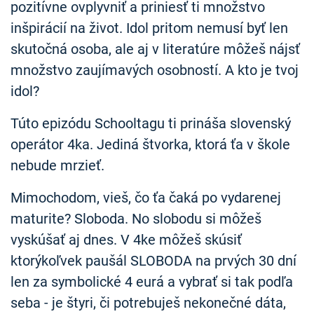
pozitívne ovplyvniť a priniesť ti množstvo
inšpirácií na život. Idol pritom nemusí byť len
skutočná osoba, ale aj v literatúre môžeš nájsť
množstvo zaujímavých osobností. A kto je tvoj
idol?
Túto epizódu Schooltagu ti prináša slovenský
operátor 4ka. Jediná štvorka, ktorá ťa v škole
nebude mrzieť.
Mimochodom, vieš, čo ťa čaká po vydarenej
maturite? Sloboda. No slobodu si môžeš
vyskúšať aj dnes. V 4ke môžeš skúsiť
ktorýkoľvek paušál SLOBODA na prvých 30 dní
len za symbolické 4 eurá a vybrať si tak podľa
seba - je štyri, či potrebuješ nekonečné dáta,