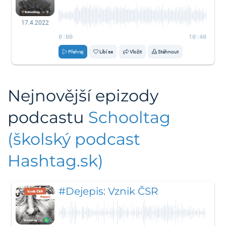
17.4.2022
0:00
10:40
Přehraj
Líbí se
Vložit
Stáhnout
Nejnovější epizody
podcastu
Schooltag
(školský podcast
Hashtag.sk)
#Dejepis: Vznik ČSR