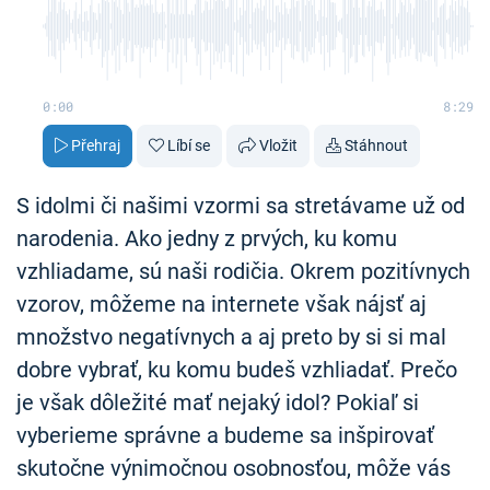
0:00
8:29
Přehraj
Líbí se
Vložit
Stáhnout
S idolmi či našimi vzormi sa stretávame už od
narodenia. Ako jedny z prvých, ku komu
vzhliadame, sú naši rodičia. Okrem pozitívnych
vzorov, môžeme na internete však nájsť aj
množstvo negatívnych a aj preto by si si mal
dobre vybrať, ku komu budeš vzhliadať. Prečo
je však dôležité mať nejaký idol? Pokiaľ si
vyberieme správne a budeme sa inšpirovať
skutočne výnimočnou osobnosťou, môže vás