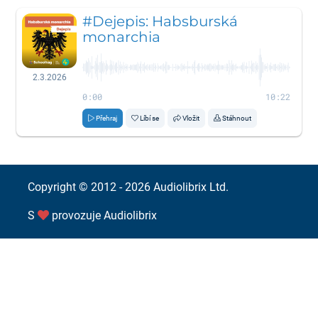
#Dejepis: Habsburská
monarchia
2.3.2026
0:00
10:22
Přehraj
Líbí se
Vložit
Stáhnout
Copyright © 2012 - 2026
Audiolibrix Ltd.
S
provozuje
Audiolibrix