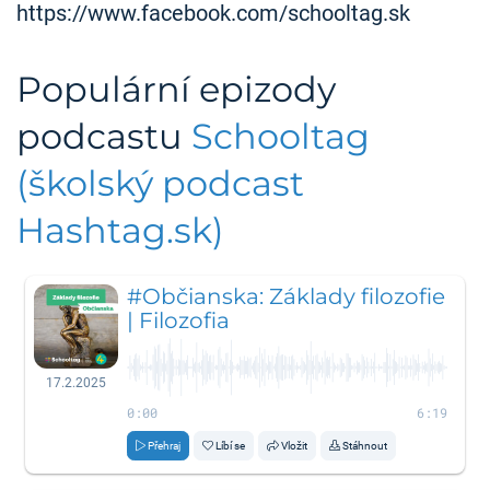
https://www.facebook.com/schooltag.sk
Populární epizody
podcastu
Schooltag
(školský podcast
Hashtag.sk)
#Občianska: Základy filozofie
| Filozofia
17.2.2025
0:00
6:19
Přehraj
Líbí se
Vložit
Stáhnout