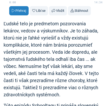
0:00
14:34
Přehraj
Líbí se
Vložit
Stáhnout
Ľudské telo je predmetom pozorovania
lekárov, vedcov a výskumníkov. Je to záhada,
ktorú nie je ľahké vyriešiť a vždy existujú
komplikácie, ktoré nám bránia porozumieť
všetkým jej procesom. Veda ide dopredu, ale
tajomstvá ľudského tela odhalí iba čas ... ak
vôbec. Nemusíme byť však lekári, aby sme
vedeli, aké časti tela má každý človek. V tejto
časti ti však prezradíme rôzne choroby, ktoré
existujú. Taktiež ti prezradíme viac o rôznych
zdravotníckych systémoch.
Túto epizódu Schooltagu ti prináša slovenský