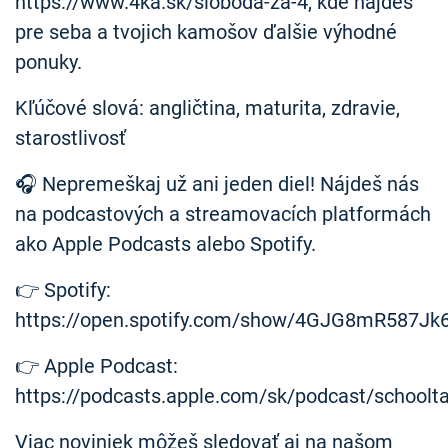
https://www.4ka.sk/sloboda-za-4, kde nájdeš
pre seba a tvojich kamošov ďalšie výhodné
ponuky.
Kľúčové slová: angličtina, maturita, zdravie,
starostlivosť
🎧 Nepremeškaj už ani jeden diel! Nájdeš nás
na podcastových a streamovacích platformách
ako Apple Podcasts alebo Spotify.
👉 Spotify:
https://open.spotify.com/show/4GJG8mR587Jk
👉 Apple Podcast:
https://podcasts.apple.com/sk/podcast/schoolt
Viac noviniek môžeš sledovať aj na našom