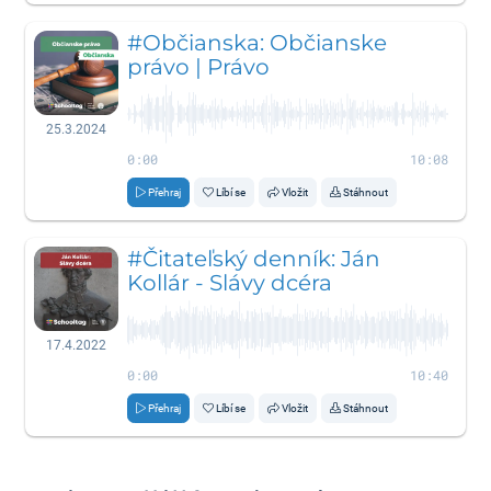
#Občianska: Občianske
právo | Právo
25.3.2024
0:00
10:08
Přehraj
Líbí se
Vložit
Stáhnout
#Čitateľský denník: Ján
Kollár - Slávy dcéra
17.4.2022
0:00
10:40
Přehraj
Líbí se
Vložit
Stáhnout