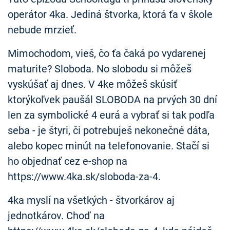
operátor 4ka. Jediná štvorka, ktorá ťa v škole
nebude mrzieť.
Mimochodom, vieš, čo ťa čaká po vydarenej
maturite? Sloboda. No slobodu si môžeš
vyskúšať aj dnes. V 4ke môžeš skúsiť
ktorýkoľvek paušál SLOBODA na prvých 30 dní
len za symbolické 4 eurá a vybrať si tak podľa
seba - je štyri, či potrebuješ nekonečné dáta,
alebo kopec minút na telefonovanie. Stačí si
ho objednať cez e-shop na
https://www.4ka.sk/sloboda-za-4.
4ka myslí na všetkých - štvorkárov aj
jednotkárov. Choď na