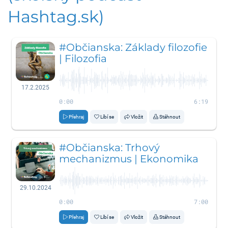
Hashtag.sk)
#Občianska: Základy filozofie
| Filozofia
17.2.2025
0:00
6:19
Přehraj
Líbí se
Vložit
Stáhnout
#Občianska: Trhový
mechanizmus | Ekonomika
29.10.2024
0:00
7:00
Přehraj
Líbí se
Vložit
Stáhnout