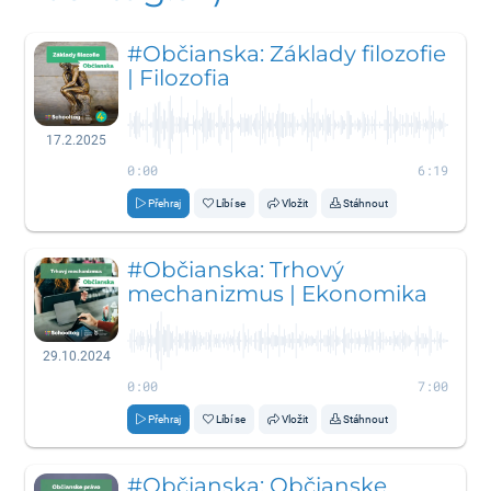
#Občianska: Základy filozofie
| Filozofia
17.2.2025
0:00
6:19
Přehraj
Líbí se
Vložit
Stáhnout
#Občianska: Trhový
mechanizmus | Ekonomika
29.10.2024
0:00
7:00
Přehraj
Líbí se
Vložit
Stáhnout
#Občianska: Občianske