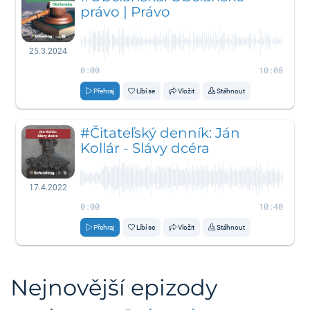
právo | Právo
25.3.2024
0:00
10:08
Přehraj
Líbí se
Vložit
Stáhnout
#Čitateľský denník: Ján
Kollár - Slávy dcéra
17.4.2022
0:00
10:40
Přehraj
Líbí se
Vložit
Stáhnout
Nejnovější epizody