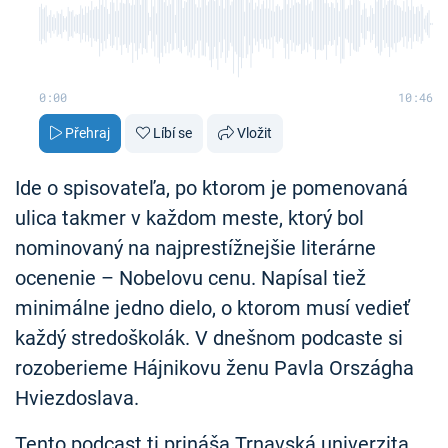
0:00
10:46
Přehraj
Líbí se
Vložit
Ide o spisovateľa, po ktorom je pomenovaná
ulica takmer v každom meste, ktorý bol
nominovaný na najprestížnejšie literárne
ocenenie – Nobelovu cenu. Napísal tiež
minimálne jedno dielo, o ktorom musí vedieť
každý stredoškolák. V dnešnom podcaste si
rozoberieme Hájnikovu ženu Pavla Országha
Hviezdoslava.
Tento podcast ti prináša Trnavská univerzita.