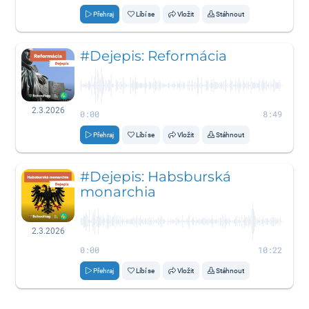
Přehraj
Líbí se
Vložit
Stáhnout
#Dejepis: Reformácia
2.3.2026
0:00
8:49
Přehraj
Líbí se
Vložit
Stáhnout
#Dejepis: Habsburská
monarchia
2.3.2026
0:00
10:22
Přehraj
Líbí se
Vložit
Stáhnout