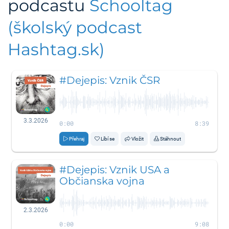
podcastu
Schooltag
(školský podcast
Hashtag.sk)
#Dejepis: Vznik ČSR
3.3.2026
0:00
8:39
Přehraj
Líbí se
Vložit
Stáhnout
#Dejepis: Vznik USA a
Občianska vojna
2.3.2026
0:00
9:08