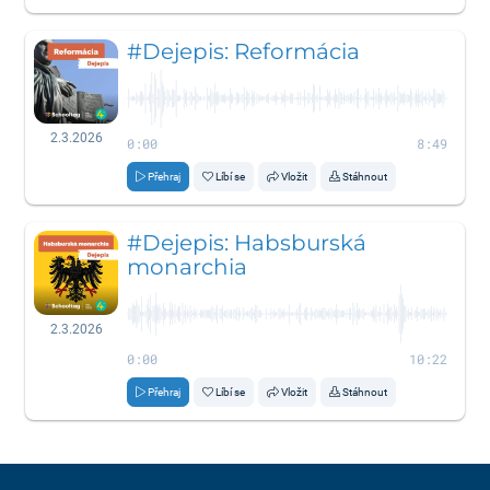
#Dejepis: Reformácia
2.3.2026
0:00
8:49
Přehraj
Líbí se
Vložit
Stáhnout
#Dejepis: Habsburská
monarchia
2.3.2026
0:00
10:22
Přehraj
Líbí se
Vložit
Stáhnout