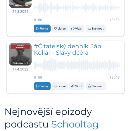
25.3.2024
0:00
10:08
Přehraj
Líbí se
Vložit
Stáhnout
#Čitateľský denník: Ján
Kollár - Slávy dcéra
17.4.2022
0:00
10:40
Přehraj
Líbí se
Vložit
Stáhnout
Nejnovější epizody
podcastu
Schooltag