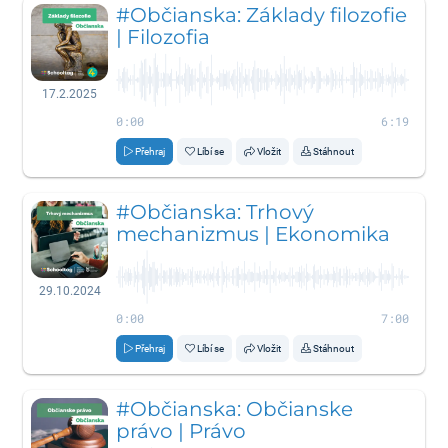
#Občianska: Základy filozofie
| Filozofia
17.2.2025
0:00
6:19
Přehraj
Líbí se
Vložit
Stáhnout
#Občianska: Trhový
mechanizmus | Ekonomika
29.10.2024
0:00
7:00
Přehraj
Líbí se
Vložit
Stáhnout
#Občianska: Občianske
právo | Právo