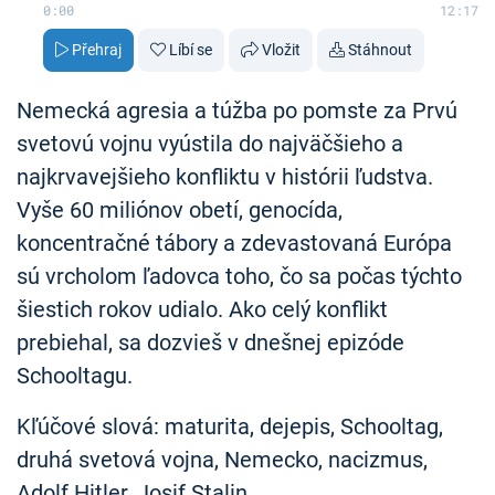
0:00
12:17
Přehraj
Líbí se
Vložit
Stáhnout
Nemecká agresia a túžba po pomste za Prvú
svetovú vojnu vyústila do najväčšieho a
najkrvavejšieho konfliktu v histórii ľudstva.
Vyše 60 miliónov obetí, genocída,
koncentračné tábory a zdevastovaná Európa
sú vrcholom ľadovca toho, čo sa počas týchto
šiestich rokov udialo. Ako celý konflikt
prebiehal, sa dozvieš v dnešnej epizóde
Schooltagu.
Kľúčové slová: maturita, dejepis, Schooltag,
druhá svetová vojna, Nemecko, nacizmus,
Adolf Hitler, Josif Stalin