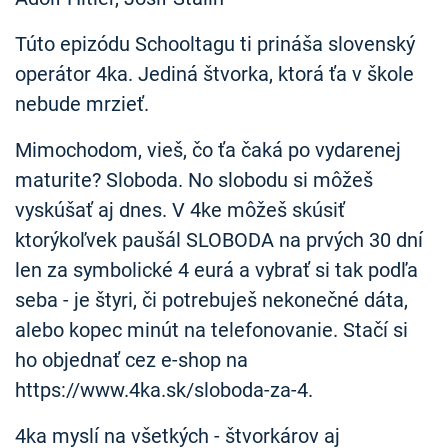
Túto epizódu Schooltagu ti prináša slovenský
operátor 4ka. Jediná štvorka, ktorá ťa v škole
nebude mrzieť.
Mimochodom, vieš, čo ťa čaká po vydarenej
maturite? Sloboda. No slobodu si môžeš
vyskúšať aj dnes. V 4ke môžeš skúsiť
ktorýkoľvek paušál SLOBODA na prvých 30 dní
len za symbolické 4 eurá a vybrať si tak podľa
seba - je štyri, či potrebuješ nekonečné dáta,
alebo kopec minút na telefonovanie. Stačí si
ho objednať cez e-shop na
https://www.4ka.sk/sloboda-za-4.
4ka myslí na všetkých - štvorkárov aj