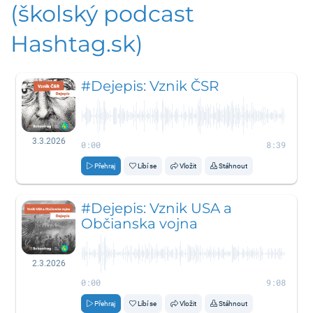
(školský podcast
Hashtag.sk)
#Dejepis: Vznik ČSR
3.3.2026
0:00
8:39
Přehraj
Líbí se
Vložit
Stáhnout
#Dejepis: Vznik USA a
Občianska vojna
2.3.2026
0:00
9:08
Přehraj
Líbí se
Vložit
Stáhnout