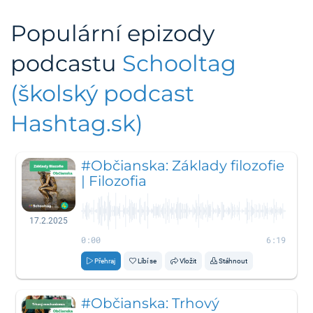
Populární epizody
podcastu
Schooltag
(školský podcast
Hashtag.sk)
#Občianska: Základy filozofie
| Filozofia
17.2.2025
0:00
6:19
Přehraj
Líbí se
Vložit
Stáhnout
#Občianska: Trhový