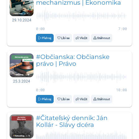
mechanizmus | Ekonomika
29.10.2024
0:00
7:00
Přehraj
Líbí se
Vložit
Stáhnout
#Občianska: Občianske
právo | Právo
25.3.2024
0:00
10:08
Přehraj
Líbí se
Vložit
Stáhnout
#Čitateľský denník: Ján
Kollár - Slávy dcéra