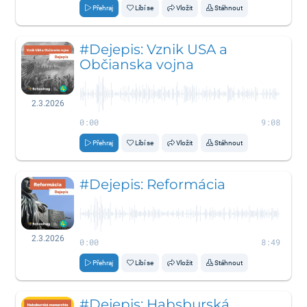
Přehraj
Líbí se
Vložit
Stáhnout
#Dejepis: Vznik USA a
Občianska vojna
2.3.2026
0:00
9:08
Přehraj
Líbí se
Vložit
Stáhnout
#Dejepis: Reformácia
2.3.2026
0:00
8:49
Přehraj
Líbí se
Vložit
Stáhnout
#Dejepis: Habsburská