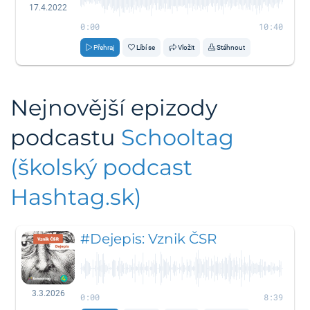
17.4.2022
0:00
10:40
Přehraj
Líbí se
Vložit
Stáhnout
Nejnovější epizody
podcastu
Schooltag
(školský podcast
Hashtag.sk)
#Dejepis: Vznik ČSR
3.3.2026
0:00
8:39