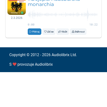
monarchia
2.3.2026
0:00
10:22
Přehraj
Líbí se
Vložit
Stáhnout
Copyright © 2012 - 2026
Audiolibrix Ltd.
S
provozuje
Audiolibrix