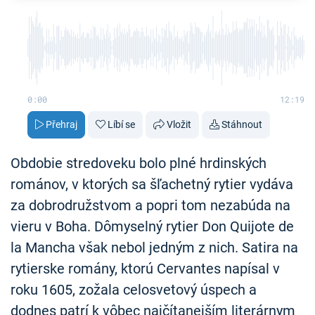
0:00
12:19
Přehraj
Líbí se
Vložit
Stáhnout
Obdobie stredoveku bolo plné hrdinských
románov, v ktorých sa šľachetný rytier vydáva
za dobrodružstvom a popri tom nezabúda na
vieru v Boha. Dômyselný rytier Don Quijote de
la Mancha však nebol jedným z nich. Satira na
rytierske romány, ktorú Cervantes napísal v
roku 1605, zožala celosvetový úspech a
dodnes patrí k vôbec najčítanejším literárnym