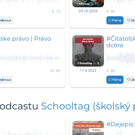
6:19
0:00
29.10.2024
táhnout
Přehraj
Líb
ke právo | Právo
#Čitateľsk
dcéra
10:08
0:00
17.4.2022
táhnout
Přehraj
Líb
podcastu
Schooltag (školský
#Dejepis: