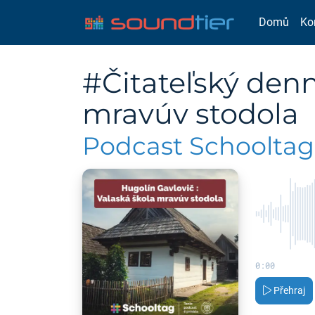
Domů
Ko
#Čitateľský denn
mravúv stodola
Podcast Schooltag 
0:00
Přehraj