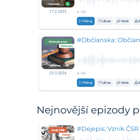
0:00
17.2.2025
Přehraj
Líbí se
Vložit
S
#Občianska: Občians
0:00
25.3.2024
Přehraj
Líbí se
Vložit
S
Nejnovější epizody 
#Dejepis: Vznik ČSR