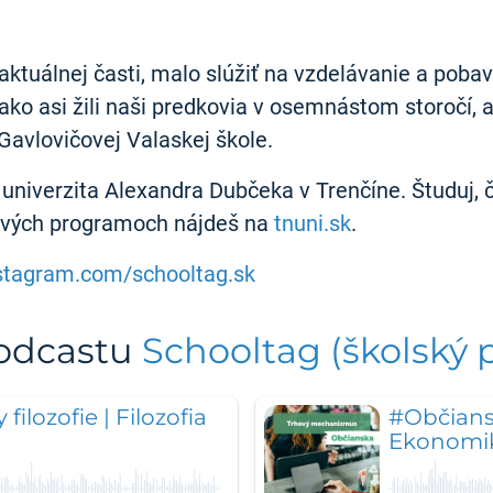
ktuálnej časti, malo slúžiť na vzdelávanie a pobav
ako asi žili naši predkovia v osemnástom storočí, 
Gavlovičovej Valaskej škole.
univerzita Alexandra Dubčeka v Trenčíne. Študuj, č
tlivých programoch nájdeš na
tnuni.sk
.
stagram.com/schooltag.sk
podcastu
Schooltag (školský 
ilozofie | Filozofia
#Občians
Ekonomi