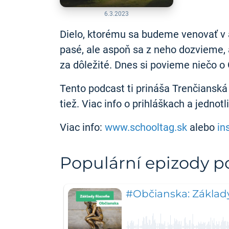
6.3.2023
Dielo, ktorému sa budeme venovať v a
pasé, ale aspoň sa z neho dozvieme, 
za dôležité. Dnes si povieme niečo o 
Tento podcast ti prináša Trenčianská 
tiež. Viac info o prihláškach a jedno
Viac info:
www.schooltag.sk
alebo
in
Populární epizody 
#Občianska: Základy f