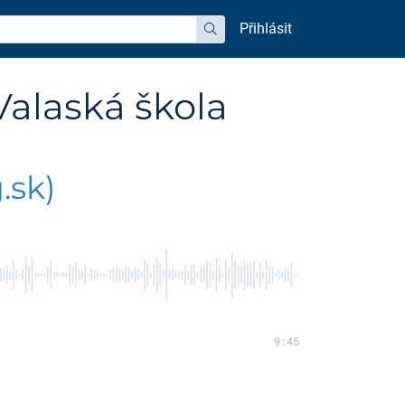
Přihlásit
hledat
Valaská škola
.sk)
9:45