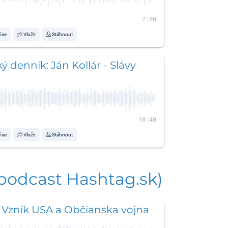
7:00
í se
Vložit
Stáhnout
ý denník: Ján Kollár - Slávy
10:40
í se
Vložit
Stáhnout
 podcast Hashtag.sk)
 Vznik USA a Občianska vojna