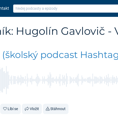
ntakt
ík: Hugolín Gavlovič - 
(školský podcast Hashtag
Líbí se
Vložit
Stáhnout