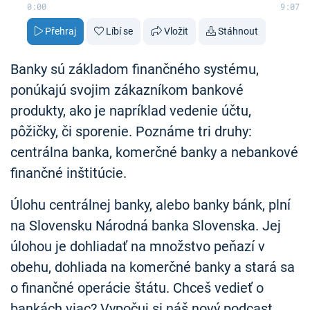
0:00
9:07
Přehraj
Líbí se
Vložit
Stáhnout
Banky sú základom finančného systému,
ponúkajú svojim zákazníkom bankové
produkty, ako je napríklad vedenie účtu,
pôžičky, či sporenie. Poznáme tri druhy:
centrálna banka, komerčné banky a nebankové
finančné inštitúcie.
Úlohu centrálnej banky, alebo banky bánk, plní
na Slovensku Národná banka Slovenska. Jej
úlohou je dohliadať na množstvo peňazí v
obehu, dohliada na komerčné banky a stará sa
o finančné operácie štátu. Chceš vedieť o
bankách viac? Vypočuj si náš nový podcast.