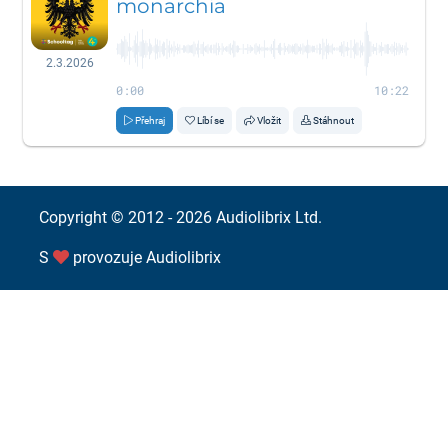
monarchia
2.3.2026
0:00
10:22
Přehraj
Líbí se
Vložit
Stáhnout
Copyright © 2012 - 2026
Audiolibrix Ltd.
S
provozuje
Audiolibrix