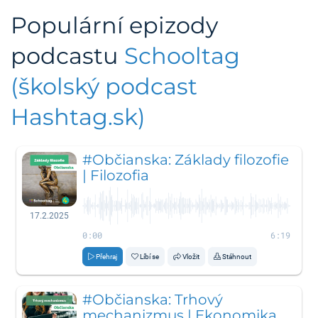
Populární epizody
podcastu
Schooltag
(školský podcast
Hashtag.sk)
#Občianska: Základy filozofie
| Filozofia
17.2.2025
0:00
6:19
Přehraj
Líbí se
Vložit
Stáhnout
#Občianska: Trhový
mechanizmus | Ekonomika