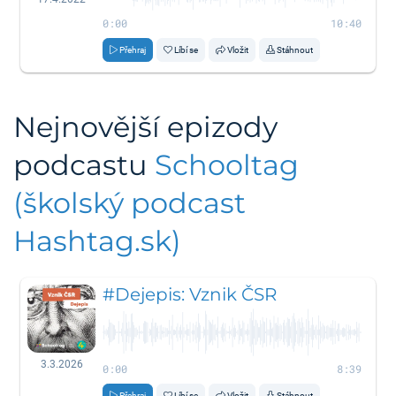
0:00
10:40
Přehraj
Líbí se
Vložit
Stáhnout
Nejnovější epizody
podcastu
Schooltag
(školský podcast
Hashtag.sk)
#Dejepis: Vznik ČSR
3.3.2026
0:00
8:39
Přehraj
Líbí se
Vložit
Stáhnout