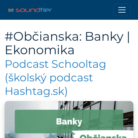
#Občianska: Banky |
Ekonomika
Podcast Schooltag
(školský podcast
Hashtag.sk)