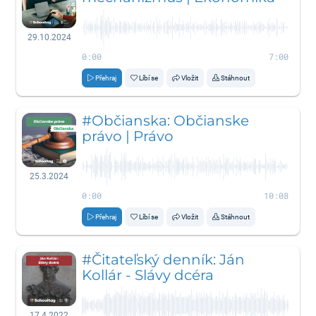
29.10.2024
0:00
7:00
Přehraj
Líbí se
Vložit
Stáhnout
#Občianska: Občianske
právo | Právo
25.3.2024
0:00
10:08
Přehraj
Líbí se
Vložit
Stáhnout
#Čitateľský denník: Ján
Kollár - Slávy dcéra
17.4.2022