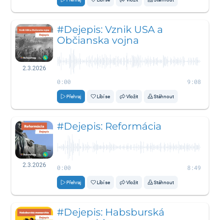
#Dejepis: Vznik USA a
Občianska vojna
2.3.2026
0:00
9:08
Přehraj
Líbí se
Vložit
Stáhnout
#Dejepis: Reformácia
2.3.2026
0:00
8:49
Přehraj
Líbí se
Vložit
Stáhnout
#Dejepis: Habsburská