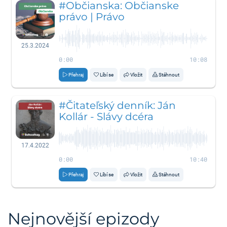
#Občianska: Občianske
právo | Právo
25.3.2024
0:00
10:08
Přehraj
Líbí se
Vložit
Stáhnout
#Čitateľský denník: Ján
Kollár - Slávy dcéra
17.4.2022
0:00
10:40
Přehraj
Líbí se
Vložit
Stáhnout
Nejnovější epizody