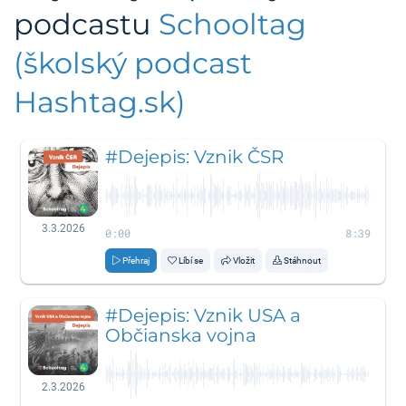
podcastu
Schooltag
(školský podcast
Hashtag.sk)
#Dejepis: Vznik ČSR
3.3.2026
0:00
8:39
Přehraj
Líbí se
Vložit
Stáhnout
#Dejepis: Vznik USA a
Občianska vojna
2.3.2026