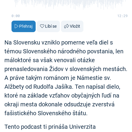
0:00
12:29
Přehraj
Líbí se
Vložit
Na Slovensku vzniklo pomerne veľa diel s
témou Slovenského národného povstania, len
máloktoré sa však venovali otázke
prenasledovania Židov v slovenských mestách.
A práve takým románom je Námestie sv.
Alžbety od Rudolfa Jašíka. Ten napísal dielo,
ktoré na základe vzťahov obyčajných ľudí na
okraji mesta dokonale odsudzuje zverstvá
fašistického Slovenského štátu.
Tento podcast ti prináša Univerzita