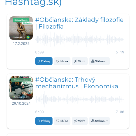
Hashtag.sk)
#Občianska: Základy filozofie
| Filozofia
17.2.2025
0:00
6:19
Přehraj
Líbí se
Vložit
Stáhnout
#Občianska: Trhový
mechanizmus | Ekonomika
29.10.2024
0:00
7:00
Přehraj
Líbí se
Vložit
Stáhnout