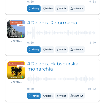
0:00
9:08
Přehraj
Líbí se
Vložit
Stáhnout
#Dejepis: Reformácia
2.3.2026
0:00
8:49
Přehraj
Líbí se
Vložit
Stáhnout
#Dejepis: Habsburská
monarchia
2.3.2026
0:00
10:22
Přehraj
Líbí se
Vložit
Stáhnout