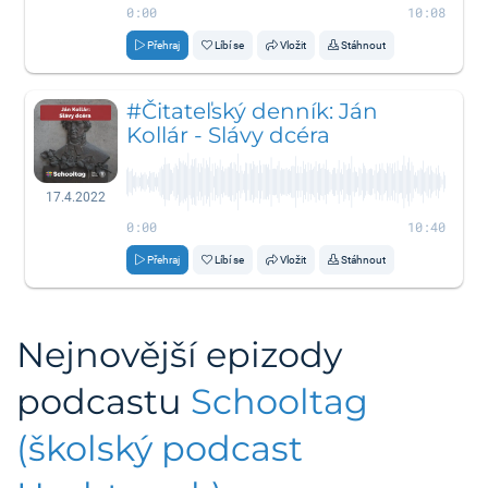
0:00
10:08
Přehraj
Líbí se
Vložit
Stáhnout
#Čitateľský denník: Ján
Kollár - Slávy dcéra
17.4.2022
0:00
10:40
Přehraj
Líbí se
Vložit
Stáhnout
Nejnovější epizody
podcastu
Schooltag
(školský podcast