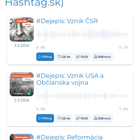
Hashtag.sk)
#Dejepis: Vznik ČSR
3.3.2026
0:00
8:39
Přehraj
Líbí se
Vložit
Stáhnout
#Dejepis: Vznik USA a
Občianska vojna
2.3.2026
0:00
9:08
Přehraj
Líbí se
Vložit
Stáhnout
#Dejepis: Reformácia