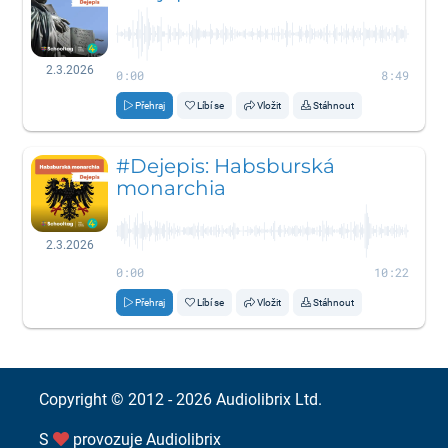
2.3.2026
0:00
8:49
Přehraj
Líbí se
Vložit
Stáhnout
#Dejepis: Habsburská
monarchia
2.3.2026
0:00
10:22
Přehraj
Líbí se
Vložit
Stáhnout
Copyright © 2012 - 2026
Audiolibrix Ltd.
S
provozuje
Audiolibrix