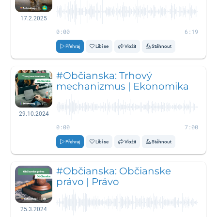
17.2.2025
0:00
6:19
Přehraj
Líbí se
Vložit
Stáhnout
#Občianska: Trhový
mechanizmus | Ekonomika
29.10.2024
0:00
7:00
Přehraj
Líbí se
Vložit
Stáhnout
#Občianska: Občianske
právo | Právo
25.3.2024