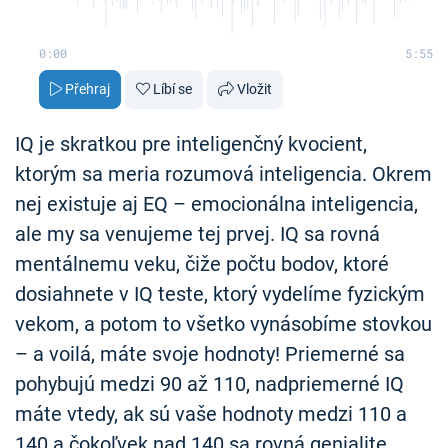
0:00
5:55
Přehraj
Líbí se
Vložit
IQ je skratkou pre inteligenčný kvocient,
ktorým sa meria rozumová inteligencia. Okrem
nej existuje aj EQ – emocionálna inteligencia,
ale my sa venujeme tej prvej. IQ sa rovná
mentálnemu veku, čiže počtu bodov, ktoré
dosiahnete v IQ teste, ktorý vydelíme fyzickým
vekom, a potom to všetko vynásobíme stovkou
– a voilá, máte svoje hodnoty! Priemerné sa
pohybujú medzi 90 až 110, nadpriemerné IQ
máte vtedy, ak sú vaše hodnoty medzi 110 a
140 a čokoľvek nad 140 sa rovná genialite.