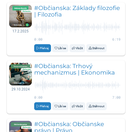
#Občianska: Základy filozofie
| Filozofia
17.2.2025
0:00
6:19
Přehraj
Líbí se
Vložit
Stáhnout
#Občianska: Trhový
mechanizmus | Ekonomika
29.10.2024
0:00
7:00
Přehraj
Líbí se
Vložit
Stáhnout
#Občianska: Občianske
právo | Právo