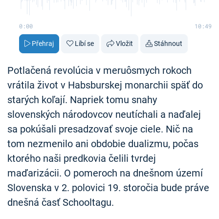
0:00
10:49
Přehraj
Líbí se
Vložit
Stáhnout
Potlačená revolúcia v meruôsmych rokoch
vrátila život v Habsburskej monarchii späť do
starých koľají. Napriek tomu snahy
slovenských národovcov neutíchali a naďalej
sa pokúšali presadzovať svoje ciele. Nič na
tom nezmenilo ani obdobie dualizmu, počas
ktorého naši predkovia čelili tvrdej
maďarizácii. O pomeroch na dnešnom území
Slovenska v 2. polovici 19. storočia bude práve
dnešná časť Schooltagu.