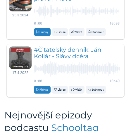
25.3.2024
0:00
10:08
Přehraj
Líbí se
Vložit
Stáhnout
#Čitateľský denník: Ján
Kollár - Slávy dcéra
17.4.2022
0:00
10:40
Přehraj
Líbí se
Vložit
Stáhnout
Nejnovější epizody
podcastu
Schooltag