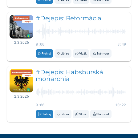
#Dejepis: Reformácia
2.3.2026
0:00
8:49
Přehraj
Líbí se
Vložit
Stáhnout
#Dejepis: Habsburská
monarchia
2.3.2026
0:00
10:22
Přehraj
Líbí se
Vložit
Stáhnout