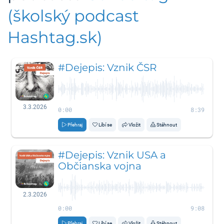
(školský podcast
Hashtag.sk)
#Dejepis: Vznik ČSR
3.3.2026
0:00
8:39
Přehraj
Líbí se
Vložit
Stáhnout
#Dejepis: Vznik USA a
Občianska vojna
2.3.2026
0:00
9:08
Přehraj
Líbí se
Vložit
Stáhnout