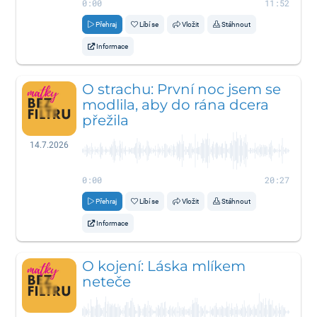
0:00
11:52
Přehraj
Líbí se
Vložit
Stáhnout
Informace
O strachu: První noc jsem se
modlila, aby do rána dcera
přežila
14.7.2026
0:00
20:27
Přehraj
Líbí se
Vložit
Stáhnout
Informace
O kojení: Láska mlíkem
neteče