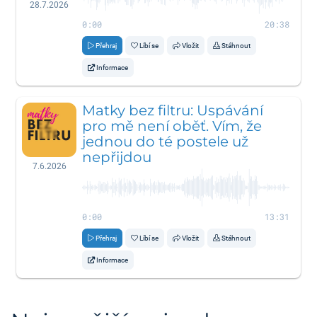
28.7.2026
0:00
20:38
Přehraj
Líbí se
Vložit
Stáhnout
Informace
Matky bez filtru: Uspávání
pro mě není oběť. Vím, že
jednou do té postele už
nepřijdou
7.6.2026
0:00
13:31
Přehraj
Líbí se
Vložit
Stáhnout
Informace