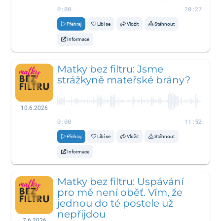
0:00
20:27
Přehraj
Líbí se
Vložit
Stáhnout
Informace
Matky bez filtru: Jsme
strážkyně mateřské brány?
10.6.2026
0:00
11:52
Přehraj
Líbí se
Vložit
Stáhnout
Informace
Matky bez filtru: Uspávání
pro mě není oběť. Vím, že
jednou do té postele už
nepřijdou
7.6.2026