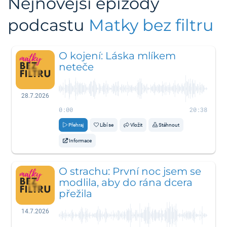
Nejnovější epizody
podcastu
Matky bez filtru
O kojení: Láska mlíkem
neteče
28.7.2026
0:00
20:38
Přehraj
Líbí se
Vložit
Stáhnout
Informace
O strachu: První noc jsem se
modlila, aby do rána dcera
přežila
14.7.2026