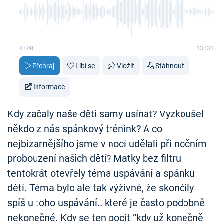
0:00
13:31
Přehraj
Líbí se
Vložit
Stáhnout
Informace
Kdy začaly naše děti samy usínat? Vyzkoušel
někdo z nás spánkový trénink? A co
nejbizarnějšího jsme v noci udělali při nočním
probouzení našich dětí? Matky bez filtru
tentokrát otevřely téma uspávání a spánku
dětí. Téma bylo ale tak výživné, že skončily
spíš u toho uspávání.. které je často podobně
nekonečné. Kdy se ten pocit “kdy už konečně