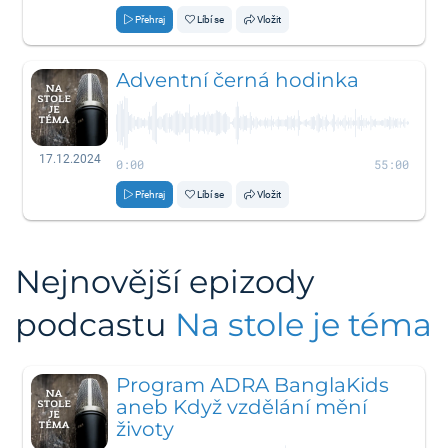
Přehraj
Líbí se
Vložit
Adventní černá hodinka
17.12.2024
0:00
55:00
Přehraj
Líbí se
Vložit
Nejnovější epizody
podcastu
Na stole je téma
Program ADRA BanglaKids
aneb Když vzdělání mění
životy