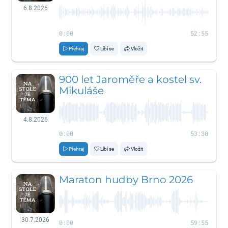
6.8.2026
0:00
52:55
Přehraj
Líbí se
Vložit
900 let Jaroměře a kostel sv.
Mikuláše
4.8.2026
0:00
53:30
Přehraj
Líbí se
Vložit
Maraton hudby Brno 2026
30.7.2026
0:00
59:55