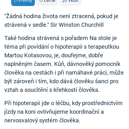
Přehraj
Líbí se
Vložit
"Žádná hodina života není ztracená, pokud je
strávená v sedle." Sir Winston Churchill
Také hodina strávená s pořadem Na stole je
téma při povídání o hipoterapii s terapeutkou
Martou Kotasovou, je, doufejme, dobře
naplněným časem. Kůň, dávnověký pomocník
člověka na cestách i při namáhavé práci, může
být zároveň i tím, kdo dává člověku šanci pro
vztah a soucítění s křehkostí člověka.
Při hipoterapii jde o léčbu, kdy prostřednictvím
jízdy na koni ovlivňujeme koordinační a
nervosvalový systém člověka.