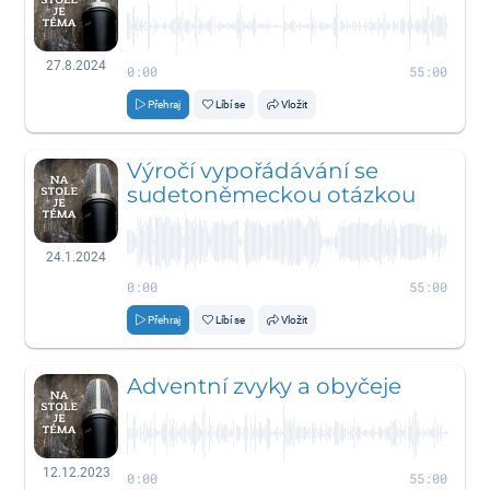
27.8.2024
0:00
55:00
Přehraj
Líbí se
Vložit
Výročí vypořádávání se
sudetoněmeckou otázkou
24.1.2024
0:00
55:00
Přehraj
Líbí se
Vložit
Adventní zvyky a obyčeje
12.12.2023
0:00
55:00