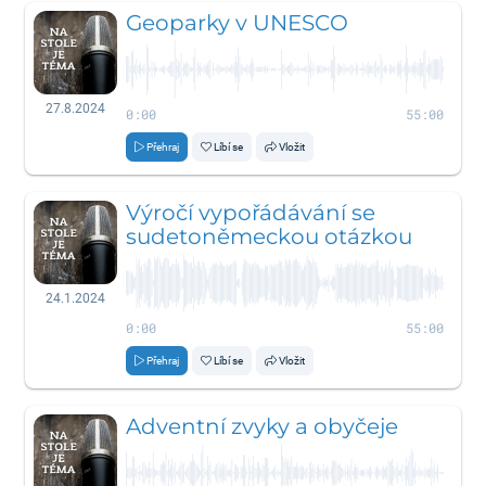
Geoparky v UNESCO
27.8.2024
0:00
55:00
Přehraj
Líbí se
Vložit
Výročí vypořádávání se
sudetoněmeckou otázkou
24.1.2024
0:00
55:00
Přehraj
Líbí se
Vložit
Adventní zvyky a obyčeje