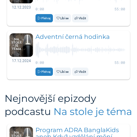
12.12.2023
0:00
55:00
Přehraj
Líbí se
Vložit
Adventní černá hodinka
17.12.2024
0:00
55:00
Přehraj
Líbí se
Vložit
Nejnovější epizody
podcastu
Na stole je téma
Program ADRA BanglaKids
aneb Když vzdělání mění