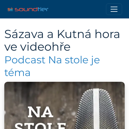
Sázava a Kutná hora
ve videohře
Podcast Na stole je
téma