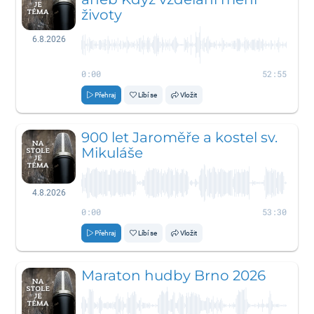
životy
6.8.2026
0:00
52:55
Přehraj
Líbí se
Vložit
900 let Jaroměře a kostel sv.
Mikuláše
4.8.2026
0:00
53:30
Přehraj
Líbí se
Vložit
Maraton hudby Brno 2026