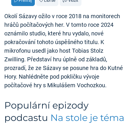
Přehraj
Líbí se
Vložit
Okolí Sázavy ožilo v roce 2018 na monitorech
hráčů počítačových her. V tomto roce 2024
oznámilo studio, které hru vydalo, nové
pokračování tohoto úspěšného titulu. K
mikrofonu usedl jako host Tobias Stolz
Zwilling. Představí hru úplně od základů,
prozradí, že ze Sázavy se posune hra do Kutné
Hory. Nahlédněte pod pokličku vývoje
počítačové hry s Mikulášem Vochozkou.
Populární epizody
podcastu
Na stole je téma