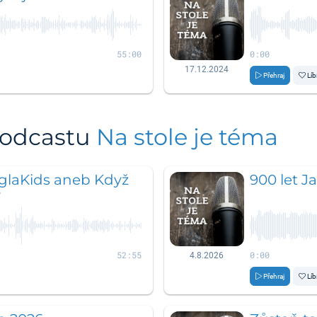
55:00
0:00
17.12.2024
Přehraj
Líb
podcastu
Na stole je téma
laKids aneb Když
900 let J
y
52:55
0:00
4.8.2026
Přehraj
Líb