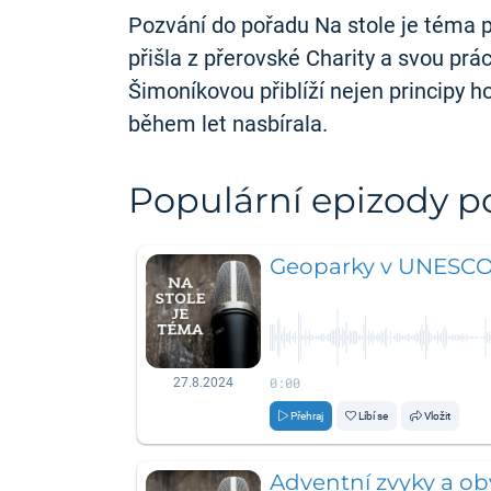
Pozvání do pořadu Na stole je téma p
přišla z přerovské Charity a svou pr
Šimoníkovou přiblíží nejen principy ho
během let nasbírala.
Populární epizody 
Geoparky v UNESC
0:00
27.8.2024
Přehraj
Líbí se
Vložit
Adventní zvyky a ob