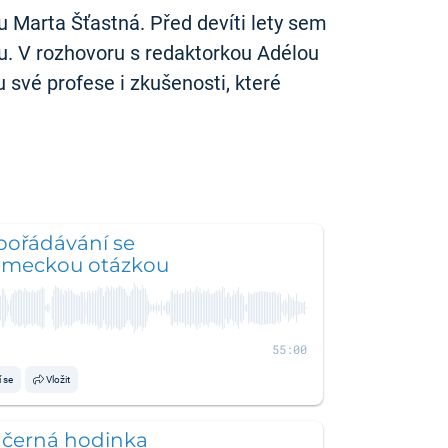
u Marta Šťastná. Před devíti lety sem
bu. V rozhovoru s redaktorkou Adélou
u své profese i zkušenosti, které
pořádávání se
ěmeckou otázkou
55:00
í se
Vložit
 černá hodinka