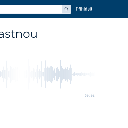
Přihlásit
hledat
ťastnou
50:02