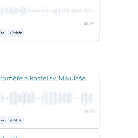
55:00
í se
Vložit
aroměře a kostel sv. Mikuláše
53:30
í se
Vložit