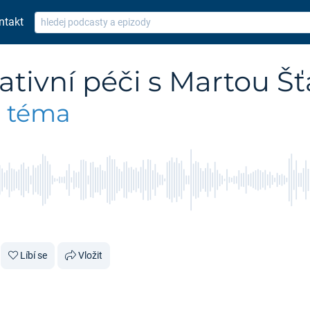
ntakt
ativní péči s Martou Š
e téma
Líbí se
Vložit