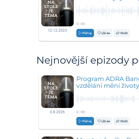
0:00
12.12.2023
Přehraj
Líbí se
Vložit
Nejnovější epizody 
Program ADRA Bang
vzdělání mění život
0:00
6.8.2026
Přehraj
Líbí se
Vložit