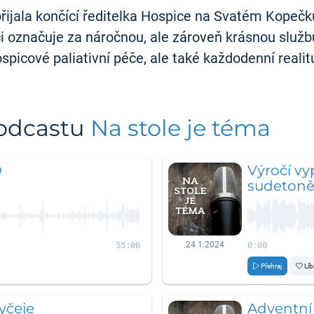
řijala končící ředitelka Hospice na Svatém Kopečk
áci označuje za náročnou, ale zároveň krásnou služ
spicové paliativní péče, ale také každodenní realit
podcastu
Na stole je téma
O
Výročí vy
sudeton
55:00
0:00
24.1.2024
Přehraj
Líb
yčeje
Adventní