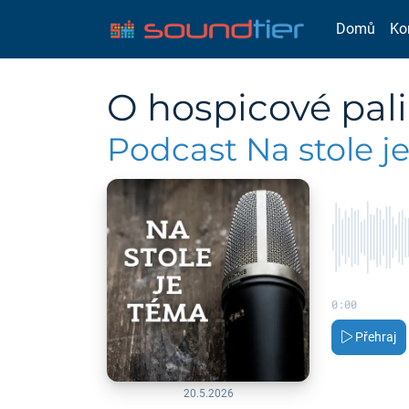
Domů
Ko
O hospicové pali
Podcast Na stole j
0:00
Přehraj
20.5.2026